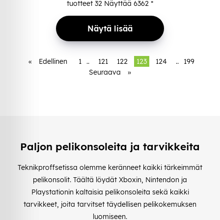
tuotteet
32
Näyttää
6362
*
Näytä lisää
«
Edellinen
1
..
121
122
123
124
..
199
Seuraava
»
Paljon pelikonsoleita ja tarvikkeita
Teknikproffsetissa olemme keränneet kaikki tärkeimmät
pelikonsolit. Täältä löydät Xboxin, Nintendon ja
Playstationin kaltaisia pelikonsoleita sekä kaikki
tarvikkeet, joita tarvitset täydellisen pelikokemuksen
luomiseen.