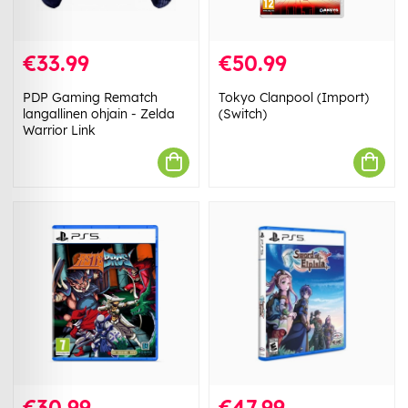
€33.99
€50.99
PDP Gaming Rematch
Tokyo Clanpool (Import)
langallinen ohjain - Zelda
(Switch)
Warrior Link
€30.99
€47.99