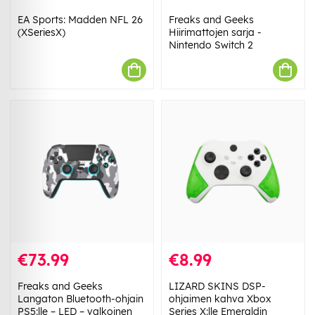
EA Sports: Madden NFL 26
Freaks and Geeks
(XSeriesX)
Hiirimattojen sarja -
Nintendo Switch 2
€73.99
€8.99
Freaks and Geeks
LIZARD SKINS DSP-
Langaton Bluetooth-ohjain
ohjaimen kahva Xbox
PS5:lle – LED – valkoinen
Series X:lle Emeraldin