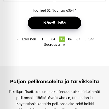
tuotteet
32
Näyttää
6364
*
Näytä lisää
«
Edellinen
1
..
84
85
86
87
..
199
Seuraava
»
Paljon pelikonsoleita ja tarvikkeita
Teknikproffsetissa olemme keränneet kaikki tärkeimmät
pelikonsolit. Täältä löydät Xboxin, Nintendon ja
Playstationin kaltaisia pelikonsoleita sekä kaikki