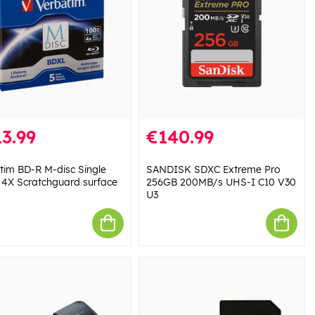
3.99
€140.99
tim BD-R M-disc Single
SANDISK SDXC Extreme Pro
 4X Scratchguard surface
256GB 200MB/s UHS-I C10 V30
U3