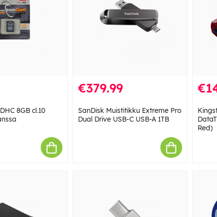
€379.99
€14
DHC 8GB cl.10
SanDisk Muistitikku Extreme Pro
Kings
anssa
Dual Drive USB-C USB-A 1TB
DataT
Red)