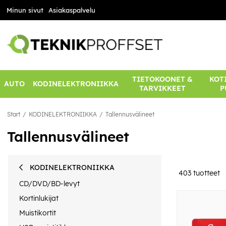
Minun sivut
Asiakaspalvelu
TIETOKOONET &
KOTI
AUTO
KODINELEKTRONIIKKA
TARVIKKEET
P
Start
KODINELEKTRONIIKKA
Tallennusvälineet
Tallennusvälineet
KODINELEKTRONIIKKA
403
tuotteet
CD/DVD/BD-levyt
Kortinlukijat
Muistikortit