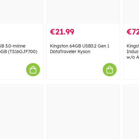
€21.99
€72
SB 3.0-minne
Kingston 64GB USB3.2 Gen 1
Kings
16GB (TS16GJF700)
DataTraveler Kyson
Indus
w/o A