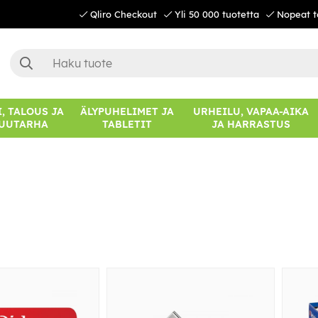
Qliro Checkout
Yli 50 000 tuotetta
Nopeat t
, TALOUS JA
ÄLYPUHELIMET JA
URHEILU, VAPAA-AIKA
UUTARHA
TABLETIT
JA HARRASTUS