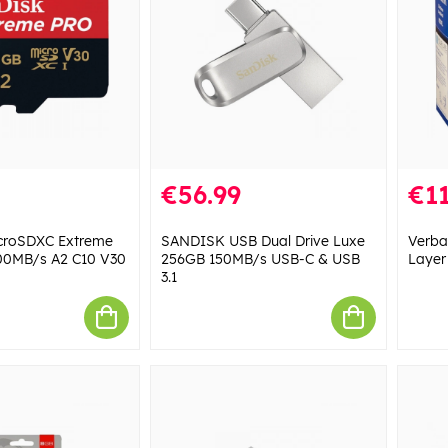
€56.99
€11
croSDXC Extreme
SANDISK USB Dual Drive Luxe
Verba
00MB/s A2 C10 V30
256GB 150MB/s USB-C & USB
Layer
3.1