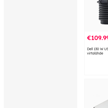
€109.9
Dell 130 W U
virtalähde