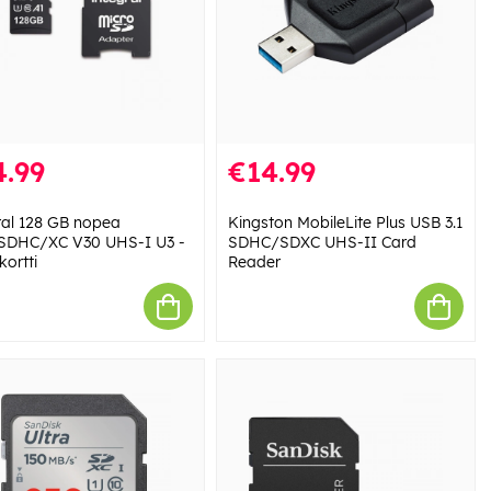
4.99
€14.99
ral 128 GB nopea
Kingston MobileLite Plus USB 3.1
SDHC/XC V30 UHS-I U3 -
SDHC/SDXC UHS-II Card
kortti
Reader