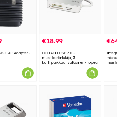
9
€18.99
€6
SB-C AC Adapter -
DELTACO USB 3.0 -
Integ
muistikortinlukija, 3
micro
korttipaikkaa, valkoinen/hopea
muisti