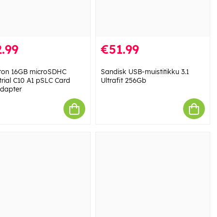
.99
€51.99
ton 16GB microSDHC
Sandisk USB-muistitikku 3.1
trial C10 A1 pSLC Card
Ultrafit 256Gb
dapter