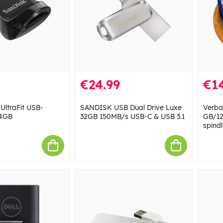
€24.99
€14
UltraFit USB-
SANDISK USB Dual Drive Luxe
Verba
64GB
32GB 150MB/s USB-C & USB 3.1
GB/12
spind