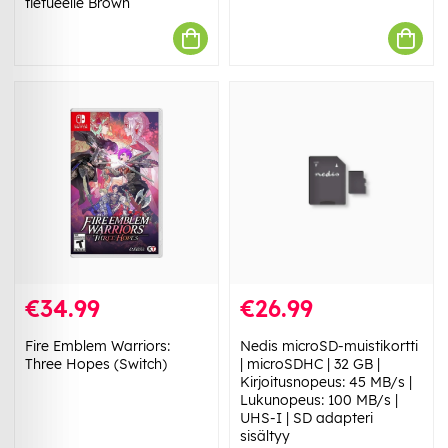
tietueelle Brown
€34.99
€26.99
Fire Emblem Warriors:
Nedis microSD-muistikortti
Three Hopes (Switch)
| microSDHC | 32 GB |
Kirjoitusnopeus: 45 MB/s |
Lukunopeus: 100 MB/s |
UHS-I | SD adapteri
sisältyy