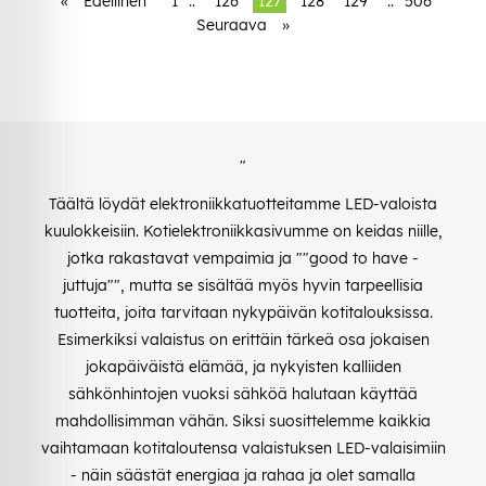
«
Edellinen
1
..
126
127
128
129
..
506
Seuraava
»
"
Täältä löydät elektroniikkatuotteitamme LED-valoista
kuulokkeisiin. Kotielektroniikkasivumme on keidas niille,
jotka rakastavat vempaimia ja ""good to have -
juttuja"", mutta se sisältää myös hyvin tarpeellisia
tuotteita, joita tarvitaan nykypäivän kotitalouksissa.
Esimerkiksi valaistus on erittäin tärkeä osa jokaisen
jokapäiväistä elämää, ja nykyisten kalliiden
sähkönhintojen vuoksi sähköä halutaan käyttää
mahdollisimman vähän. Siksi suosittelemme kaikkia
vaihtamaan kotitaloutensa valaistuksen LED-valaisimiin
- näin säästät energiaa ja rahaa ja olet samalla