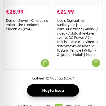
€28.99
€21.99
Demon Slayer -Kimetsu no
Nedis Digitaalinen
Yaiba- The Hinokami
Audiokytkin |
Chronicles (PS4)
Kaksisuuntainen | Audio- /
video- / datayhteyksien
syöttö: DC Power / 2x
TosLink | Audio- / video- /
datayhteyksien ulostulo:
TosLink Female | Kytkin /
Ohjekirja | Metalli | Musta
tuotteet
32
Näyttää
16176
*
Näytä lisää