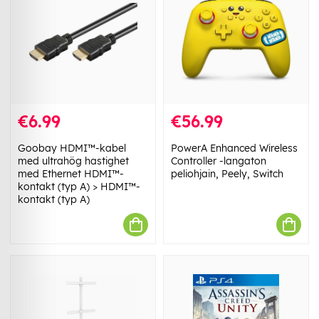
€6.99
€56.99
Goobay HDMI™-kabel
PowerA Enhanced Wireless
med ultrahög hastighet
Controller -langaton
med Ethernet HDMI™-
peliohjain, Peely, Switch
kontakt (typ A) > HDMI™-
kontakt (typ A)