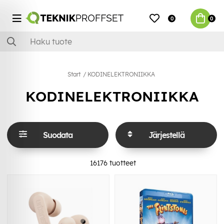
0
0
Start
KODINELEKTRONIIKKA
KODINELEKTRONIIKKA
Suodata
Järjestellä
16176
tuotteet