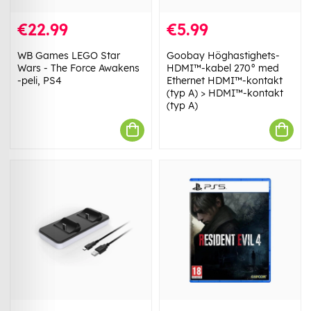
€22.99
€5.99
WB Games LEGO Star
Goobay Höghastighets-
Wars - The Force Awakens
HDMI™-kabel 270° med
-peli, PS4
Ethernet HDMI™-kontakt
(typ A) > HDMI™-kontakt
(typ A)