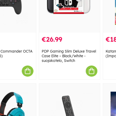
€26.99
€18
ng Commander OCTA
PDP Gaming Slim Deluxe Travel
Katam
5)
Case Elite – Black/White -
(Impo
suojakotelo, Switch