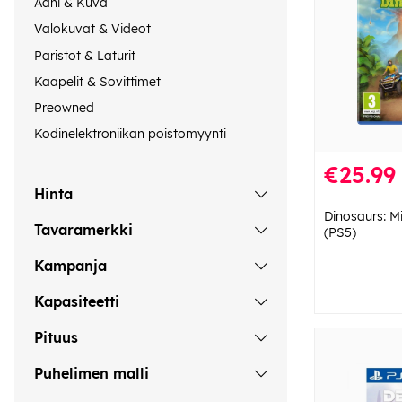
Ääni & Kuva
Valokuvat & Videot
Paristot & Laturit
Kaapelit & Sovittimet
Preowned
Kodinelektroniikan poistomyynti
€25.99
Hinta
Dinosaurs: M
Tavaramerkki
(PS5)
Kampanja
Kapasiteetti
Pituus
Puhelimen malli