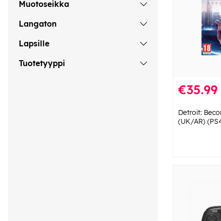
Muotoseikka
Langaton
Lapsille
Tuotetyyppi
€35.99
Detroit: Be
(UK/AR) (PS