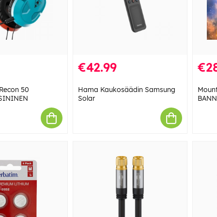
€42.99
€28
 Recon 50
Hama Kaukosäädin Samsung
Mount
SININEN
Solar
BANNE