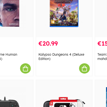
€20.99
€15
come Human
Kalypso Dungeons 4 (Deluxe
Team1
4)
Edition)
mahdo