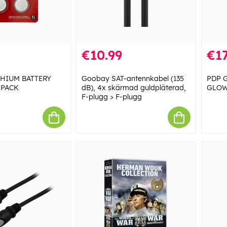
€10.99
€17
THIUM BATTERY
Goobay SAT-antennkabel (135
PDP G
 PACK
dB), 4x skärmad guldpläterad,
GLOW 
F-plugg > F-plugg