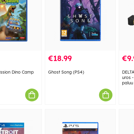
€18.99
€9.
ission Dino Camp
Ghost Song (PS4)
DELTA
uros -
paluu