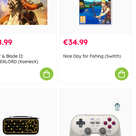
.99
€34.99
 & Blade II:
Nice Day for Fishing (Switch)
RLORD (XseriesX)