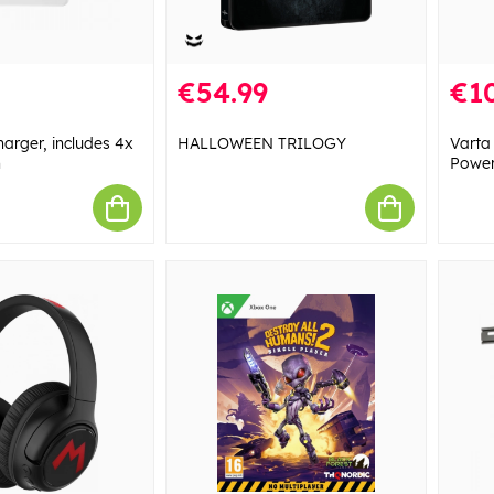
€54.99
€10
harger, includes 4x
HALLOWEEN TRILOGY
Varta
h
Power