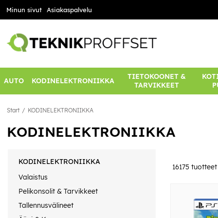
Minun sivut
Asiakaspalvelu
TIETOKOONET &
KOTI
AUTO
KODINELEKTRONIIKKA
TARVIKKEET
P
Start
KODINELEKTRONIIKKA
KODINELEKTRONIIKKA
KODINELEKTRONIIKKA
16175
tuotteet
Valaistus
Pelikonsolit & Tarvikkeet
Tallennusvälineet