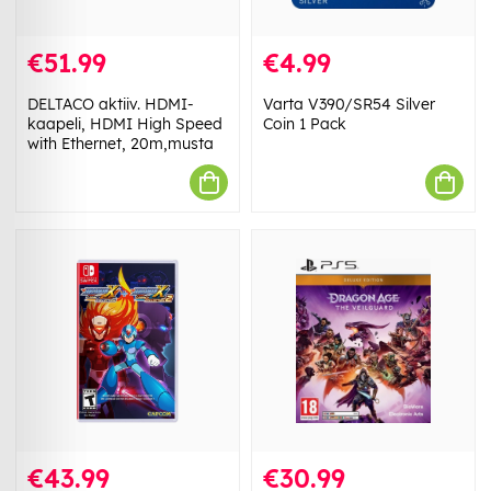
€51.99
€4.99
DELTACO aktiiv. HDMI-
Varta V390/SR54 Silver
kaapeli, HDMI High Speed
Coin 1 Pack
with Ethernet, 20m,musta
€43.99
€30.99