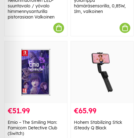
Neliönmuotoinen LED-
yölamppu
suuntavalo / yövalo
hämäräsensorilla, 0,85W,
himmennysanturilla
1lm, valkoinen
pistorasiaan Valkoinen
€51.99
€65.99
Emio – The Smiling Man:
Hohem Stabilizing Stick
Famicom Detective Club
iSteady Q Black
(Switch)