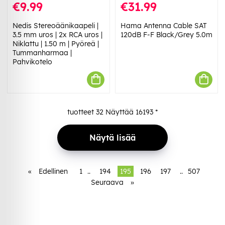
€9.99
€31.99
Nedis Stereoäänikaapeli |
Hama Antenna Cable SAT
3.5 mm uros | 2x RCA uros |
120dB F-F Black/Grey 5.0m
Niklattu | 1.50 m | Pyöreä |
Tummanharmaa |
Pahvikotelo
tuotteet
32
Näyttää
16193
*
Näytä lisää
«
Edellinen
1
..
194
195
196
197
..
507
Seuraava
»