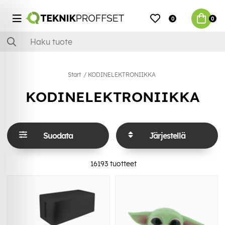
0
0
Start
KODINELEKTRONIIKKA
KODINELEKTRONIIKKA
Suodata
Järjestellä
16193
tuotteet