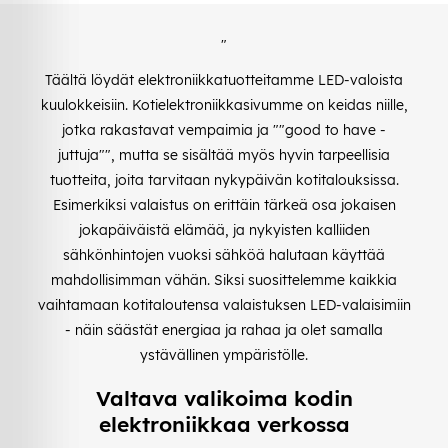
"
Täältä löydät elektroniikkatuotteitamme LED-valoista
kuulokkeisiin. Kotielektroniikkasivumme on keidas niille,
jotka rakastavat vempaimia ja ""good to have -
juttuja"", mutta se sisältää myös hyvin tarpeellisia
tuotteita, joita tarvitaan nykypäivän kotitalouksissa.
Esimerkiksi valaistus on erittäin tärkeä osa jokaisen
jokapäiväistä elämää, ja nykyisten kalliiden
sähkönhintojen vuoksi sähköä halutaan käyttää
mahdollisimman vähän. Siksi suosittelemme kaikkia
vaihtamaan kotitaloutensa valaistuksen LED-valaisimiin
- näin säästät energiaa ja rahaa ja olet samalla
ystävällinen ympäristölle.
Valtava valikoima kodin
elektroniikkaa verkossa