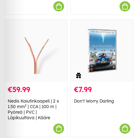
€59.99
€7.99
Nedis Kaiutinkaapeli | 2 x
Don't Worry Darling
1.50 mm² | CCA | 100 m |
Pyöreä | PVC |
Läpikuultava | Kääre