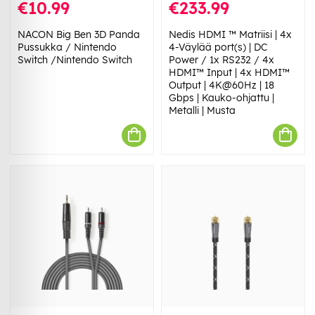
€10.99
€233.99
NACON Big Ben 3D Panda
Nedis HDMI ™ Matriisi | 4x
Pussukka / Nintendo
4-Väylää port(s) | DC
Switch /Nintendo Switch
Power / 1x RS232 / 4x
HDMI™ Input | 4x HDMI™
Output | 4K@60Hz | 18
Gbps | Kauko-ohjattu |
Metalli | Musta