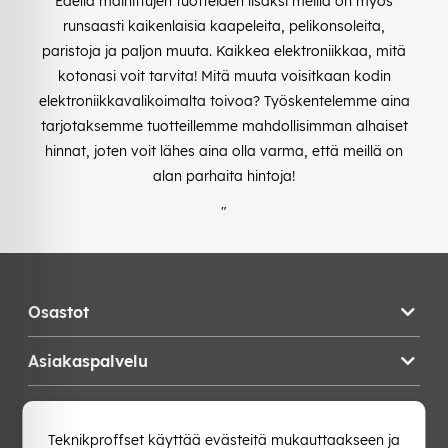
Edellä mainittujen tuotteiden lisäksi meillä on myös
runsaasti kaikenlaisia kaapeleita, pelikonsoleita,
paristoja ja paljon muuta. Kaikkea elektroniikkaa, mitä
kotonasi voit tarvita! Mitä muuta voisitkaan kodin
elektroniikkavalikoimalta toivoa? Työskentelemme aina
tarjotaksemme tuotteillemme mahdollisimman alhaiset
hinnat, joten voit lähes aina olla varma, että meillä on
alan parhaita hintoja!
"
Osastot
Asiakaspalvelu
Teknikproffset
Teknikproffset käyttää evästeitä mukauttaakseen ja