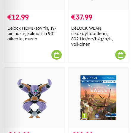
€12.99
€37.99
Delock HDMI-sovitin, 19-
DeLOCK WLAN
pin na-ur, kulmaliitin 90°
ulkokäyttöantenni,
oikealle, musta
802.11a/ac/b/g/n/h,
valkoinen