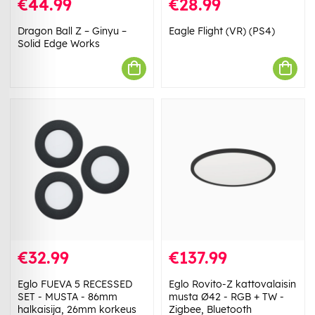
€44.99
€28.99
Dragon Ball Z – Ginyu –
Eagle Flight (VR) (PS4)
Solid Edge Works
€32.99
€137.99
Eglo FUEVA 5 RECESSED
Eglo Rovito-Z kattovalaisin
SET - MUSTA - 86mm
musta Ø42 - RGB + TW -
halkaisija, 26mm korkeus
Zigbee, Bluetooth