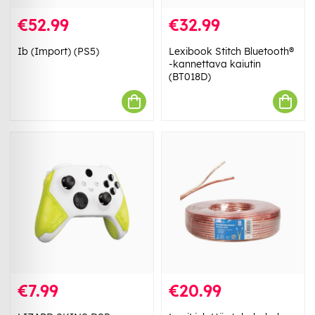
€52.99
€32.99
Ib (Import) (PS5)
Lexibook Stitch Bluetooth®
-kannettava kaiutin
(BT018D)
€7.99
€20.99