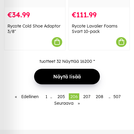
€34.99
€111.99
Rycote Cold Shoe Adaptor
Rycote Lavalier Foams
3/8"
Svart 10-pack
tuotteet
32
Näyttää
16200
*
Näytä lisää
«
Edellinen
1
..
205
206
207
208
..
507
Seuraava
»