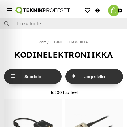
0
0
Start
KODINELEKTRONIIKKA
KODINELEKTRONIIKKA
Suodata
Järjestellä
16200
tuotteet