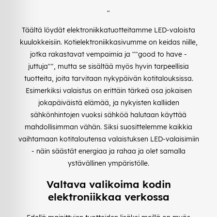
"
Täältä löydät elektroniikkatuotteitamme LED-valoista
kuulokkeisiin. Kotielektroniikkasivumme on keidas niille,
jotka rakastavat vempaimia ja ""good to have -
juttuja"", mutta se sisältää myös hyvin tarpeellisia
tuotteita, joita tarvitaan nykypäivän kotitalouksissa.
Esimerkiksi valaistus on erittäin tärkeä osa jokaisen
jokapäiväistä elämää, ja nykyisten kalliiden
sähkönhintojen vuoksi sähköä halutaan käyttää
mahdollisimman vähän. Siksi suosittelemme kaikkia
vaihtamaan kotitaloutensa valaistuksen LED-valaisimiin
- näin säästät energiaa ja rahaa ja olet samalla
ystävällinen ympäristölle.
Valtava valikoima kodin
elektroniikkaa verkossa