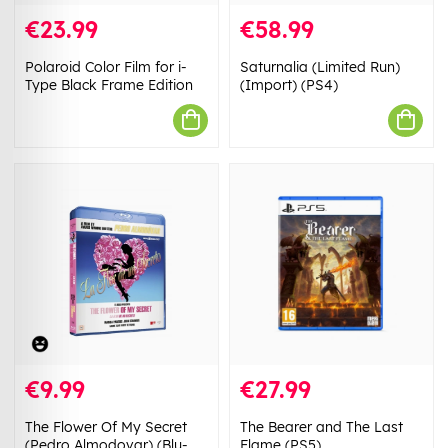
€23.99
€58.99
Polaroid Color Film for i-
Saturnalia (Limited Run)
Type Black Frame Edition
(Import) (PS4)
€9.99
€27.99
The Flower Of My Secret
The Bearer and The Last
(Pedro Almodovar) (Blu-
Flame (PS5)