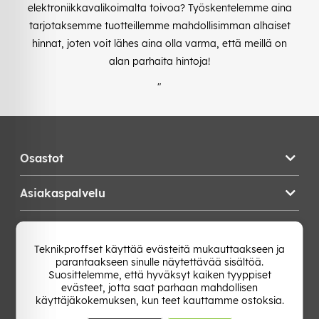
elektroniikkavalikoimalta toivoa? Työskentelemme aina
tarjotaksemme tuotteillemme mahdollisimman alhaiset
hinnat, joten voit lähes aina olla varma, että meillä on
alan parhaita hintoja!
"
Osastot
Asiakaspalvelu
Teknikproffset
Teknikproffset käyttää evästeitä mukauttaakseen ja
parantaakseen sinulle näytettävää sisältöä.
Vaihda Maa
Suosittelemme, että hyväksyt kaiken tyyppiset
evästeet, jotta saat parhaan mahdollisen
käyttäjäkokemuksen, kun teet kauttamme ostoksia.