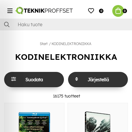
0
0
Start
KODINELEKTRONIIKKA
KODINELEKTRONIIKKA
Suodata
Järjestellä
16175
tuotteet