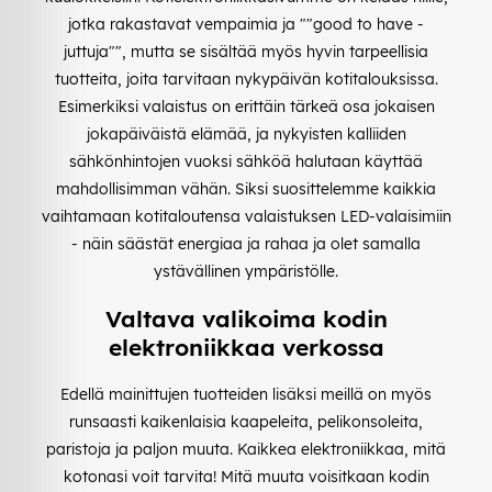
jotka rakastavat vempaimia ja ""good to have -
juttuja"", mutta se sisältää myös hyvin tarpeellisia
tuotteita, joita tarvitaan nykypäivän kotitalouksissa.
Esimerkiksi valaistus on erittäin tärkeä osa jokaisen
jokapäiväistä elämää, ja nykyisten kalliiden
sähkönhintojen vuoksi sähköä halutaan käyttää
mahdollisimman vähän. Siksi suosittelemme kaikkia
vaihtamaan kotitaloutensa valaistuksen LED-valaisimiin
- näin säästät energiaa ja rahaa ja olet samalla
ystävällinen ympäristölle.
Valtava valikoima kodin
elektroniikkaa verkossa
Edellä mainittujen tuotteiden lisäksi meillä on myös
runsaasti kaikenlaisia kaapeleita, pelikonsoleita,
paristoja ja paljon muuta. Kaikkea elektroniikkaa, mitä
kotonasi voit tarvita! Mitä muuta voisitkaan kodin