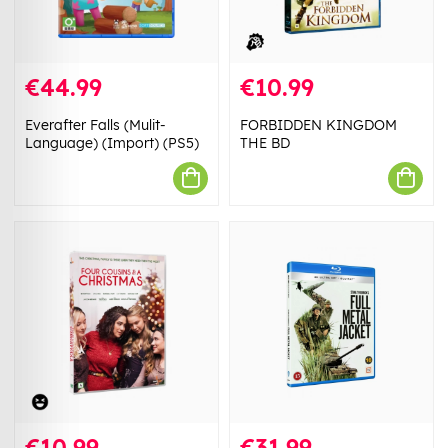
€44.99
€10.99
Everafter Falls (Mulit-
FORBIDDEN KINGDOM
Language) (Import) (PS5)
THE BD
€10.99
€31.99