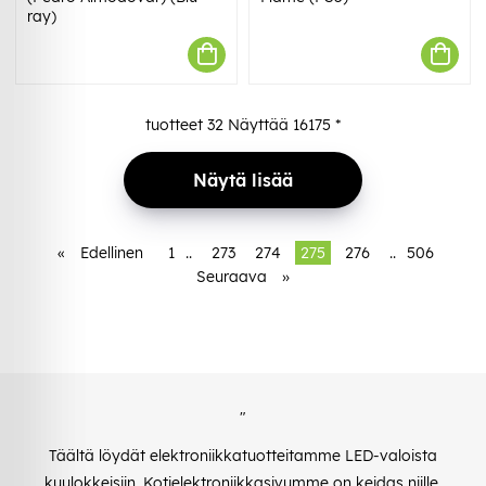
ray)
tuotteet
32
Näyttää
16175
*
Näytä lisää
«
Edellinen
1
..
273
274
275
276
..
506
Seuraava
»
"
Täältä löydät elektroniikkatuotteitamme LED-valoista
kuulokkeisiin. Kotielektroniikkasivumme on keidas niille,