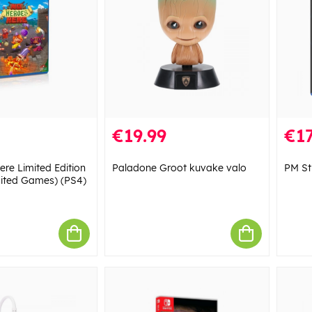
€19.99
€17
re Limited Edition
Paladone Groot kuvake valo
PM St
imited Games) (PS4)