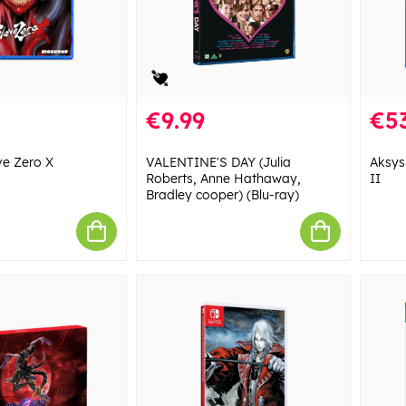
€9.99
€53
ve Zero X
VALENTINE'S DAY (Julia
Aksys
Roberts, Anne Hathaway,
II
Bradley cooper) (Blu-ray)