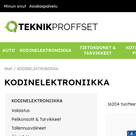
Minun sivut
Asiakaspalvelu
TIETOKOONET &
KOTI
AUTO
KODINELEKTRONIIKKA
TARVIKKEET
P
Start
KODINELEKTRONIIKKA
KODINELEKTRONIIKKA
KODINELEKTRONIIKKA
16204
tuottee
Valaistus
Pelikonsolit & Tarvikkeet
Tallennusvälineet