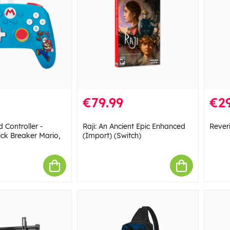
€79.99
€29
 Controller -
Raji: An Ancient Epic Enhanced
Reveri
rick Breaker Mario,
(Import) (Switch)