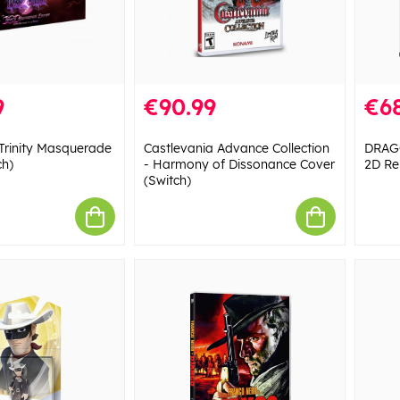
9
€90.99
€68
Trinity Masquerade
Castlevania Advance Collection
DRAGO
ch)
- Harmony of Dissonance Cover
2D Re
(Switch)