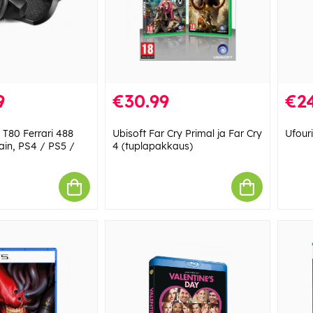
9
€30.99
€24
 T80 Ferrari 488
Ubisoft Far Cry Primal ja Far Cry
Ufour
ain, PS4 / PS5 /
4 (tuplapakkaus)