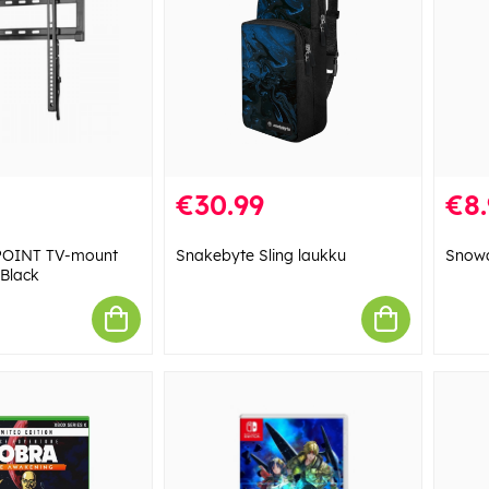
€30.99
€8.
OINT TV-mount
Snakebyte Sling laukku
Snow
 Black