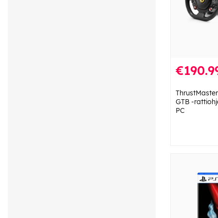
€190.9
ThrustMaster
GTB -rattiohj
PC