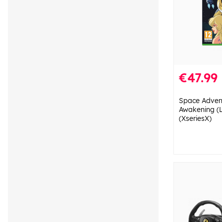
€47.99
Space Adven
Awakening (L
(XseriesX)