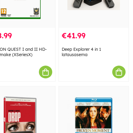
.99
€41.99
N QUEST I and II HD-
Deep Explorer 4 in 1
make (XSeriesX)
latausasema