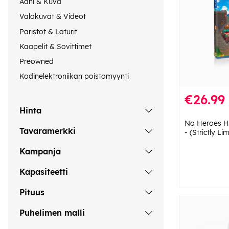
Ääni & Kuva
Valokuvat & Videot
Paristot & Laturit
Kaapelit & Sovittimet
Preowned
Kodinelektroniikan poistomyynti
€26.99
Hinta
No Heroes He
Tavaramerkki
- (Strictly L
Kampanja
Kapasiteetti
Pituus
Puhelimen malli