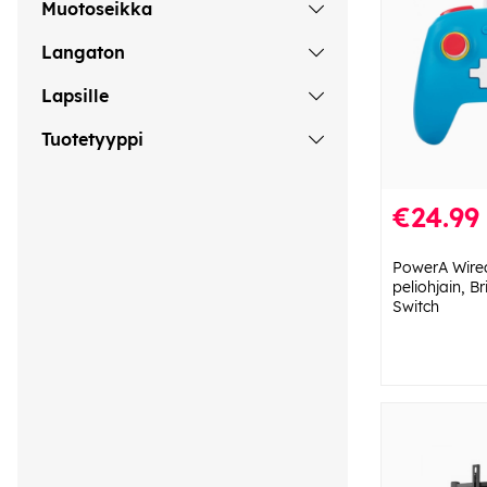
Muotoseikka
Langaton
Lapsille
Tuotetyyppi
€24.99
PowerA Wired
peliohjain, B
Switch