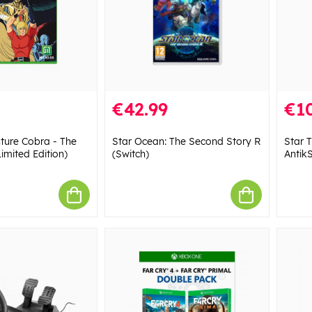
€42.99
€10
ture Cobra - The
Star Ocean: The Second Story R
Star 
imited Edition)
(Switch)
Antik