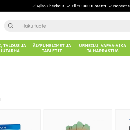
Qliro Checkout
Yli 50 000 tuotetta
Nopeat t
, TALOUS JA
ÄLYPUHELIMET JA
URHEILU, VAPAA-AIKA
UUTARHA
TABLETIT
JA HARRASTUS
t