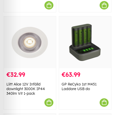
€32.99
€63.99
Llitt Alice 12V Infälld
GP ReCyko 1st M451
downlight 3000K IP44
Laddare USB do
340lm Vit 1-pack