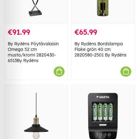
€91.99
€65.99
By Rydéns Pöytävalaisin
By Rydéns Bordslampa
Omega 52 cm
Flake grön 40 cm
musta/kromi 2820430-
2820580-2501 By Rydéns
6513By Rydéns