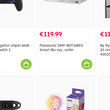
€119.99
€11
gaton ohjain Walli
Panasonic DMP-BDT168EG
By Ry
witch 2
Smart Blu-ray -soitin
20 cm
40023