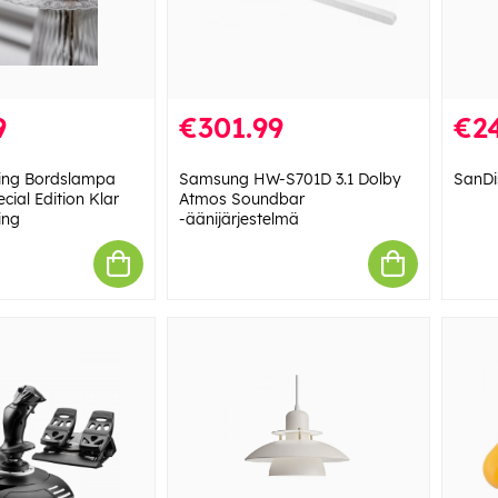
9
€301.99
€24
ting Bordslampa
Samsung HW-S701D 3.1 Dolby
SanDi
ial Edition Klar
Atmos Soundbar
ing
-äänijärjestelmä