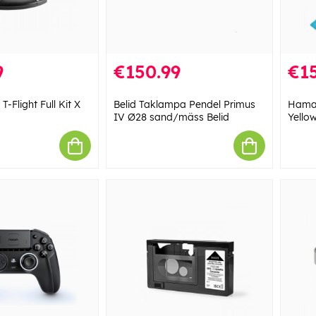
9
€150.99
€15
T-Flight Full Kit X
Belid Taklampa Pendel Primus
Hama 
IV Ø28 sand/mäss Belid
Yello