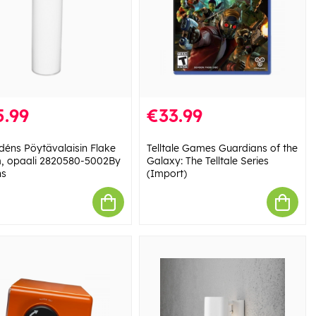
5.99
€33.99
déns Pöytävalaisin Flake
Telltale Games Guardians of the
, opaali 2820580-5002By
Galaxy: The Telltale Series
ns
(Import)