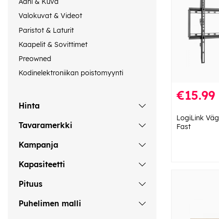
Ääni & Kuva
Valokuvat & Videot
Paristot & Laturit
Kaapelit & Sovittimet
Preowned
Kodinelektroniikan poistomyynti
€15.99
Hinta
LogiLink Väg
Tavaramerkki
Fast
Kampanja
Kapasiteetti
Pituus
Puhelimen malli