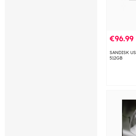
€96.99
SANDISK USB-
512GB