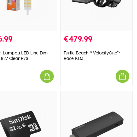
6.99
€479.99
 Lamppu LED Line Dim
Turtle Beach ® VelocityOne™
 827 Clear R7S
Race KD3