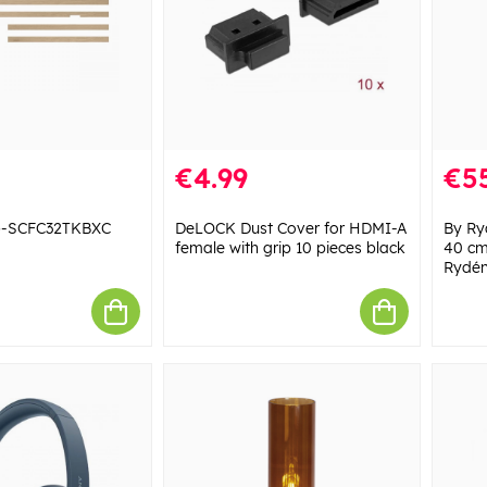
€4.99
€5
-SCFC32TKBXC
DeLOCK Dust Cover for HDMI-A
By Ry
female with grip 10 pieces black
40 cm
Rydé