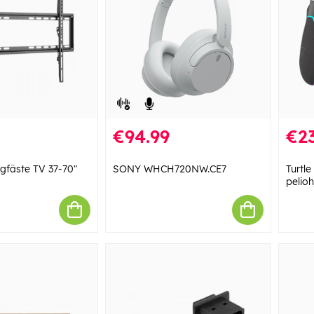
€94.99
€23
gfäste TV 37-70"
SONY WHCH720NW.CE7
Turtle
pelioh