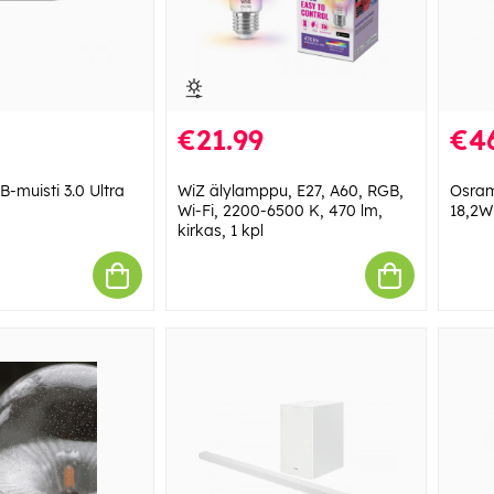
€21.99
€4
muisti 3.0 Ultra
WiZ älylamppu, E27, A60, RGB,
Osram
Wi-Fi, 2200-6500 K, 470 lm,
18,2W
kirkas, 1 kpl