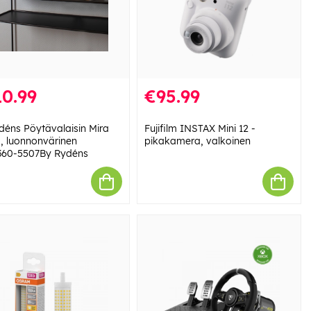
0.99
€95.99
déns Pöytävalaisin Mira
Fujifilm INSTAX Mini 12 -
, luonnonvärinen
pikakamera, valkoinen
60-5507By Rydéns