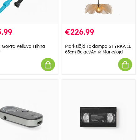
.99
€226.99
GoPro Kelluva Hihna
Markslöjd Taklampa STYRKA 1L
w
63cm Beige/Antik Markslöjd