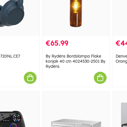
€65.99
€4
720NL.CE7
By Rydéns Bordslampa Flake
Denve
konjak 40 cm 4024530-2501 By
Oran
Rydéns