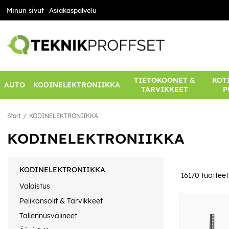
Minun sivut
Asiakaspalvelu
TIETOKOONET &
KOTI
AUTO
KODINELEKTRONIIKKA
TARVIKKEET
P
Start
KODINELEKTRONIIKKA
KODINELEKTRONIIKKA
KODINELEKTRONIIKKA
16170
tuotteet
Valaistus
Pelikonsolit & Tarvikkeet
Tallennusvälineet