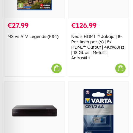
€27.99
€126.99
MX vs ATV Legends (PS4)
Nedis HDMI ™ Jakaja | 8-
Porttinen port(s) | 8x
HDMI™ Output | 4K@60Hz
| 18 Gbps | Metalli |
Antrasiitti