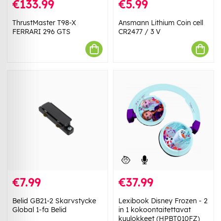
€133.99
€5.99
ThrustMaster T98-X
Ansmann Lithium Coin cell
FERRARI 296 GTS
CR2477 / 3 V
€7.99
€37.99
Belid GB21-2 Skarvstycke
Lexibook Disney Frozen - 2
Global 1-fa Belid
in 1 kokoontaitettavat
kuulokkeet (HPBT010FZ)