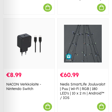
€8.99
€60.99
NACON Verkkolaite -
Nedis SmartLife Jouluvalot
Nintendo Switch
| Puu | Wi-Fi | RGB | 180
LED's | 10 x 2 m | Android™
/ IOS