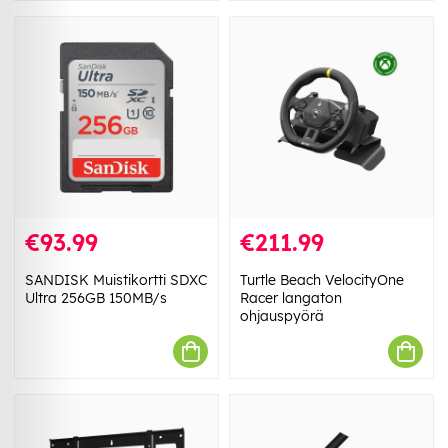
€93.99
€211.99
SANDISK Muistikortti SDXC
Turtle Beach VelocityOne
Ultra 256GB 150MB/s
Racer langaton
ohjauspyörä