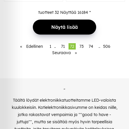
tuotteet
32
Näyttää
16184
*
Näytä lisää
«
Edellinen
1
..
71
72
73
74
..
506
Seuraava
»
"
Täältä löydät elektroniikkatuotteitamme LED-valoista
kuulokkeisiin. Kotielektroniikkasivumme on keidas niille,
jotka rakastavat vempaimia ja ""good to have -
juttuja"", mutta se sisältää myös hyvin tarpeellisia
tuotteita, joita tarvitaan nykypäivän kotitalouksissa.