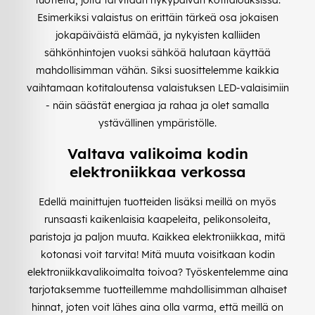
Esimerkiksi valaistus on erittäin tärkeä osa jokaisen
jokapäiväistä elämää, ja nykyisten kalliiden
sähkönhintojen vuoksi sähköä halutaan käyttää
mahdollisimman vähän. Siksi suosittelemme kaikkia
vaihtamaan kotitaloutensa valaistuksen LED-valaisimiin
- näin säästät energiaa ja rahaa ja olet samalla
ystävällinen ympäristölle.
Valtava valikoima kodin
elektroniikkaa verkossa
Edellä mainittujen tuotteiden lisäksi meillä on myös
runsaasti kaikenlaisia kaapeleita, pelikonsoleita,
paristoja ja paljon muuta. Kaikkea elektroniikkaa, mitä
kotonasi voit tarvita! Mitä muuta voisitkaan kodin
elektroniikkavalikoimalta toivoa? Työskentelemme aina
tarjotaksemme tuotteillemme mahdollisimman alhaiset
hinnat, joten voit lähes aina olla varma, että meillä on