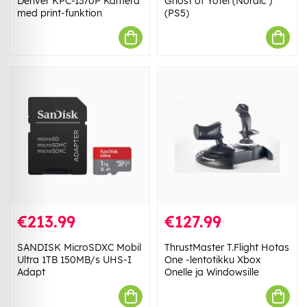
Denver KPC-1370P Kamera
Ghost of Yotei (Nordic )
med print-funktion
(PS5)
€213.99
€127.99
SANDISK MicroSDXC Mobil
ThrustMaster T.Flight Hotas
Ultra 1TB 150MB/s UHS-I
One -lentotikku Xbox
Adapt
Onelle ja Windowsille