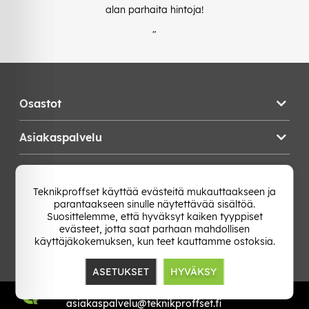
alan parhaita hintoja!
"
Osastot
Asiakaspalvelu
Teknikproffset
Teknikproffset käyttää evästeitä mukauttaakseen ja
parantaakseen sinulle näytettävää sisältöä.
Vaihda Maa
Suosittelemme, että hyväksyt kaiken tyyppiset
evästeet, jotta saat parhaan mahdollisen
käyttäjäkokemuksen, kun teet kauttamme ostoksia.
ASETUKSET
HYVÄKSY
TP E-commerce Nordic AB
Org.nr: 559386-1841
asiakaspalvelu@teknikproffset.fi