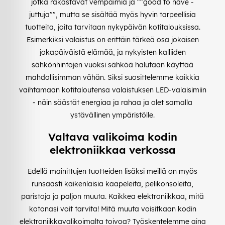
jotka rakastavat vempaimia ja ""good to have -
juttuja"", mutta se sisältää myös hyvin tarpeellisia
tuotteita, joita tarvitaan nykypäivän kotitalouksissa.
Esimerkiksi valaistus on erittäin tärkeä osa jokaisen
jokapäiväistä elämää, ja nykyisten kalliiden
sähkönhintojen vuoksi sähköä halutaan käyttää
mahdollisimman vähän. Siksi suosittelemme kaikkia
vaihtamaan kotitaloutensa valaistuksen LED-valaisimiin
- näin säästät energiaa ja rahaa ja olet samalla
ystävällinen ympäristölle.
Valtava valikoima kodin
elektroniikkaa verkossa
Edellä mainittujen tuotteiden lisäksi meillä on myös
runsaasti kaikenlaisia kaapeleita, pelikonsoleita,
paristoja ja paljon muuta. Kaikkea elektroniikkaa, mitä
kotonasi voit tarvita! Mitä muuta voisitkaan kodin
elektroniikkavalikoimalta toivoa? Työskentelemme aina