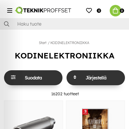
0
0
Start
KODINELEKTRONIIKKA
KODINELEKTRONIIKKA
Suodata
Järjestellä
16202
tuotteet