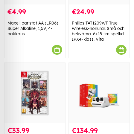
€4.99
€24.99
Maxell paristot AA (LR06)
Philips TAT1209WT True
Super Alkaline, 1,5V, 4-
Wireless-hörlurar. Små och
pakkaus
bekväma. 6+18 tim speltid.
IPX4-klass. Vita
€33.99
€134.99