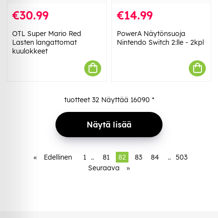
€30.99
€14.99
OTL Super Mario Red
PowerA Näytönsuoja
Lasten langattomat
Nintendo Switch 2:lle - 2kpl
kuulokkeet
tuotteet
32
Näyttää
16090
*
Näytä lisää
«
Edellinen
1
..
81
82
83
84
..
503
Seuraava
»