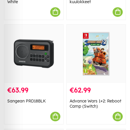
White
kuulokkeet
€63.99
€62.99
Sangean PRD18BLK
Advance Wars 1+2: Reboot
Camp (Switch)