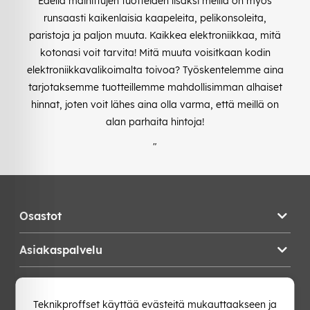
Edellä mainittujen tuotteiden lisäksi meillä on myös
runsaasti kaikenlaisia kaapeleita, pelikonsoleita,
paristoja ja paljon muuta. Kaikkea elektroniikkaa, mitä
kotonasi voit tarvita! Mitä muuta voisitkaan kodin
elektroniikkavalikoimalta toivoa? Työskentelemme aina
tarjotaksemme tuotteillemme mahdollisimman alhaiset
hinnat, joten voit lähes aina olla varma, että meillä on
alan parhaita hintoja!
"
Osastot
Asiakaspalvelu
Teknikproffset
Teknikproffset käyttää evästeitä mukauttaakseen ja