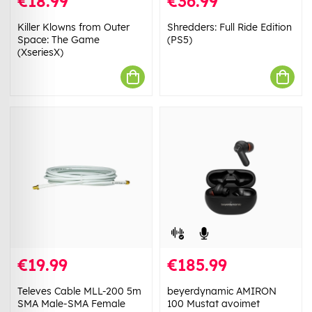
€18.99
€36.99
Killer Klowns from Outer
Shredders: Full Ride Edition
Space: The Game
(PS5)
(XseriesX)
€19.99
€185.99
Televes Cable MLL-200 5m
beyerdynamic AMIRON
SMA Male-SMA Female
100 Mustat avoimet