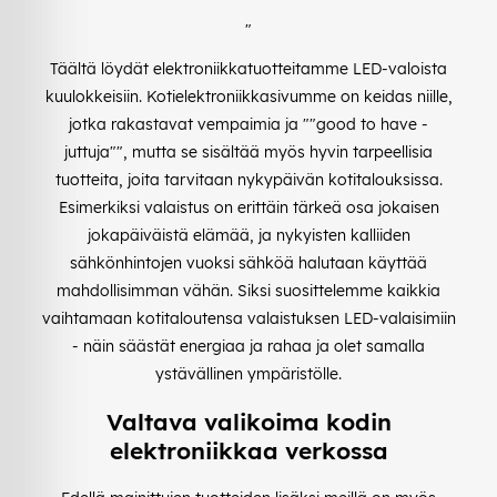
"
Täältä löydät elektroniikkatuotteitamme LED-valoista
kuulokkeisiin. Kotielektroniikkasivumme on keidas niille,
jotka rakastavat vempaimia ja ""good to have -
juttuja"", mutta se sisältää myös hyvin tarpeellisia
tuotteita, joita tarvitaan nykypäivän kotitalouksissa.
Esimerkiksi valaistus on erittäin tärkeä osa jokaisen
jokapäiväistä elämää, ja nykyisten kalliiden
sähkönhintojen vuoksi sähköä halutaan käyttää
mahdollisimman vähän. Siksi suosittelemme kaikkia
vaihtamaan kotitaloutensa valaistuksen LED-valaisimiin
- näin säästät energiaa ja rahaa ja olet samalla
ystävällinen ympäristölle.
Valtava valikoima kodin
elektroniikkaa verkossa