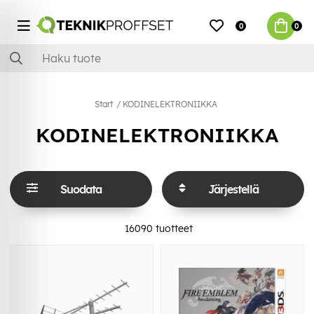
0
0
Start
KODINELEKTRONIIKKA
KODINELEKTRONIIKKA
Suodata
Järjestellä
16090
tuotteet