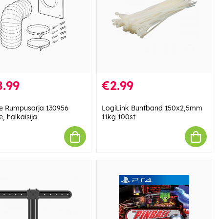
.99
€2.99
e Rumpusarja 130956
LogiLink Buntband 150x2,5mm
, halkaisija
11kg 100st