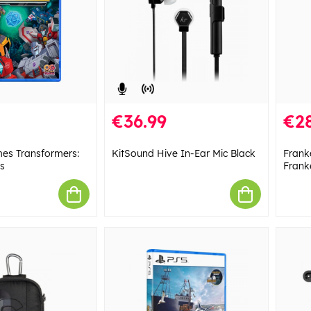
€36.99
€28
es Transformers:
KitSound Hive In-Ear Mic Black
Frank
s
Franke