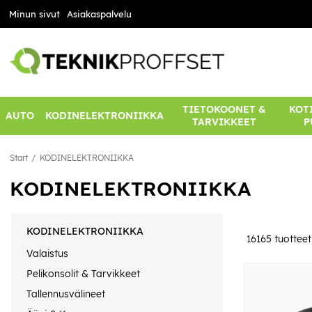
Minun sivut
Asiakaspalvelu
TIETOKOONET &
KOTI
AUTO
KODINELEKTRONIIKKA
TARVIKKEET
P
Start
KODINELEKTRONIIKKA
KODINELEKTRONIIKKA
KODINELEKTRONIIKKA
16165
tuotteet
Valaistus
Pelikonsolit & Tarvikkeet
Tallennusvälineet