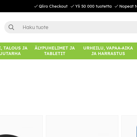
Qliro Checkout
Yli 50 000 tuotetta
Nopeat t
, TALOUS JA
ÄLYPUHELIMET JA
URHEILU, VAPAA-AIKA
UUTARHA
TABLETIT
JA HARRASTUS