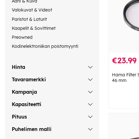
Ääni & Kuva
Valokuvat & Videot
Paristot & Laturit
Kaapelit & Sovittimet
Preowned
Kodinelektroniikan poistomyynti
€23.99
Hinta
Hama Filter 
Tavaramerkki
46 mm
Kampanja
Kapasiteetti
Pituus
Puhelimen malli