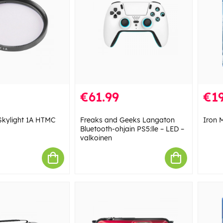
€61.99
€19
Skylight 1A HTMC
Freaks and Geeks Langaton
Iron 
Bluetooth-ohjain PS5:lle – LED –
valkoinen