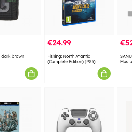
€24.99
€52
o dark brown
Fishing: North Atlantic
SANUS
(Complete Edition) (PS5)
Must