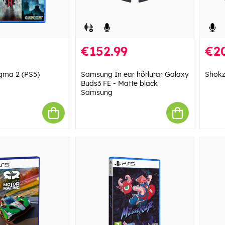
€152.99
€2
gma 2 (PS5)
Samsung In ear hörlurar Galaxy
Shokz
Buds3 FE - Matte black
Samsung