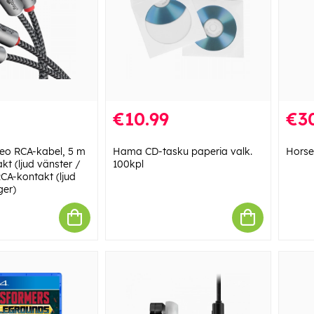
€10.99
€3
eo RCA-kabel, 5 m
Hama CD-tasku paperia valk.
Horse
kt (ljud vänster /
100kpl
RCA-kontakt (ljud
ger)