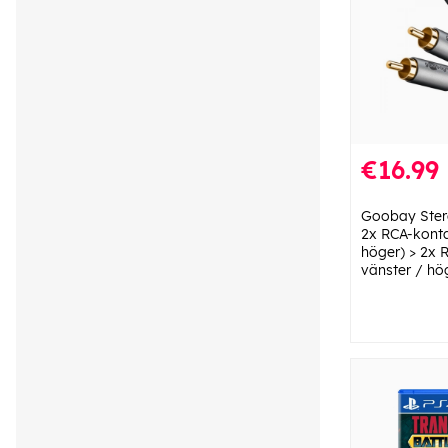
€16.99
Goobay Ster
2x RCA-konta
höger) > 2x 
vänster / hö