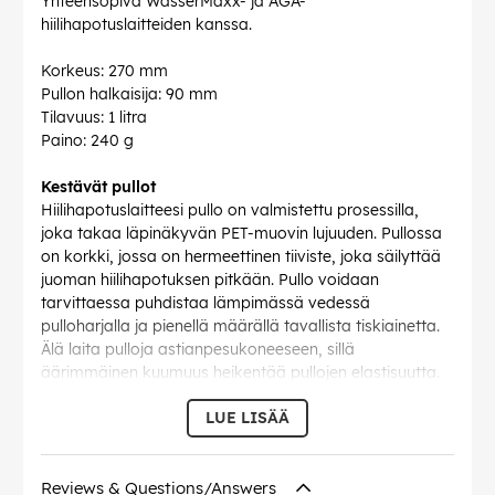
Yhteensopiva WasserMaxx- ja AGA-
hiilihapotuslaitteiden kanssa.
Korkeus: 270 mm
Pullon halkaisija: 90 mm
Tilavuus: 1 litra
Paino: 240 g
Kestävät pullot
Hiilihapotuslaitteesi pullo on valmistettu prosessilla,
joka takaa läpinäkyvän PET-muovin lujuuden. Pullossa
on korkki, jossa on hermeettinen tiiviste, joka säilyttää
juoman hiilihapotuksen pitkään. Pullo voidaan
tarvittaessa puhdistaa lämpimässä vedessä
pulloharjalla ja pienellä määrällä tavallista tiskiainetta.
Älä laita pulloja astianpesukoneeseen, sillä
äärimmäinen kuumuus heikentää pullojen elastisuutta.
LUE LISÄÄ
Tämä teksti on käännetty automaattisesti, virheitä voi
esiintyä.
Reviews & Questions/Answers