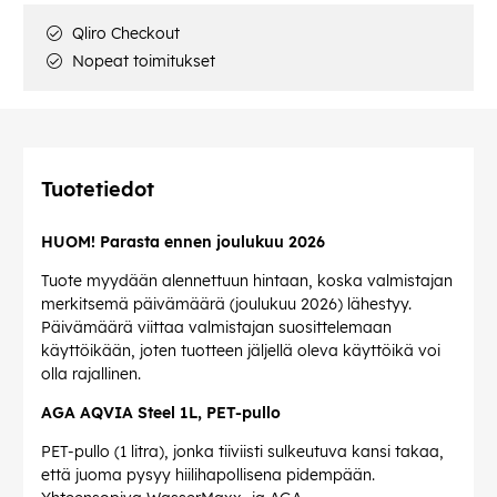
Qliro Checkout
Nopeat toimitukset
Tuotetiedot
HUOM! Parasta ennen joulukuu 2026
Tuote myydään alennettuun hintaan, koska valmistajan
merkitsemä päivämäärä (joulukuu 2026) lähestyy.
Päivämäärä viittaa valmistajan suosittelemaan
käyttöikään, joten tuotteen jäljellä oleva käyttöikä voi
olla rajallinen.
AGA AQVIA Steel 1L, PET-pullo
PET-pullo (1 litra), jonka tiiviisti sulkeutuva kansi takaa,
että juoma pysyy hiilihapollisena pidempään.