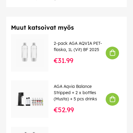
EAN:
7350114040236
Muut katsoivat myös
2-pack AGA AQVIA PET-
flaska, 1L (Vit) BF 2025
€31.99
AGA Aqvia Balance
Stripped + 2 x bottles
(Musta) + 5 pcs drinks
€52.99