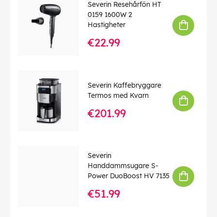
Severin Resehårfön HT
EAN:
4008146040740
0159 1600W 2
Hastigheter
€22.99
Severin Kaffebryggare
Termos med Kvarn
€201.99
Severin
Handdammsugare S-
Power DuoBoost HV 7135
€51.99