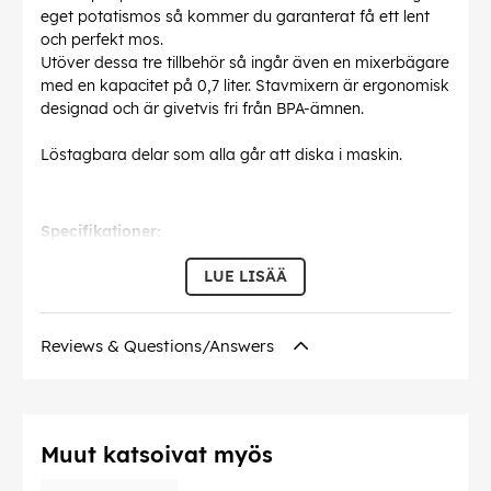
eget potatismos så kommer du garanterat få ett lent
och perfekt mos.
Utöver dessa tre tillbehör så ingår även en mixerbägare
med en kapacitet på 0,7 liter. Stavmixern är ergonomisk
designad och är givetvis fri från BPA-ämnen.
Löstagbara delar som alla går att diska i maskin.
Specifikationer:
Effekt: 1000W
LUE LISÄÄ
Laddbar
Lithium-ion batteri 2000mAh
Laddtid: 2 timmar
Reviews & Questions/Answers
Drifttid: Upp till 40 minuter
Löstagbar mixerstav i rostfritt stål
Inklusive mixerbägare
Tillbehör: Multihack, ballongvisp & potatismosare
14 000 varv/min
Muut katsoivat myös
100% fri från BPA-ämnen