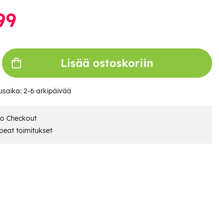
99
Lisää ostoskoriin
usaika:
2-6 arkipäivää
ro Checkout
eat toimitukset