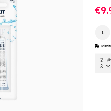
€9.
Toimit
Qli
Nop