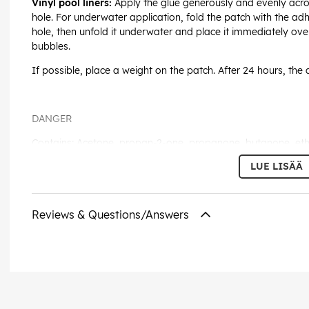
Vinyl pool liners:
Apply the glue generously and evenly acros
hole. For underwater application, fold the patch with the adh
hole, then unfold it underwater and place it immediately over
bubbles.
If possible, place a weight on the patch. After 24 hours, the 
DANGER
Contains: Acetone, propan-2-one, propanone, butanone, ethy
methylacetate.
LUE LISÄÄ
H225 Highly flammable liquidand vapour. H319 Causes seriou
or dizziness.
Reviews & Questions/Answers
Repeated exposure may cause skin dryness or cracking.
30 ml.
EAN:
5704841016262