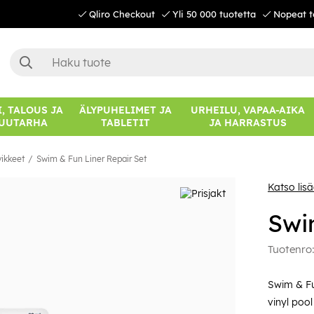
Qliro Checkout
Yli 50 000 tuotetta
Nopeat t
, TALOUS JA
ÄLYPUHELIMET JA
URHEILU, VAPAA-AIKA
UUTARHA
TABLETIT
JA HARRASTUS
vikkeet
Swim & Fun Liner Repair Set
Katso lis
Swi
Tuotenro
Swim & Fu
vinyl poo