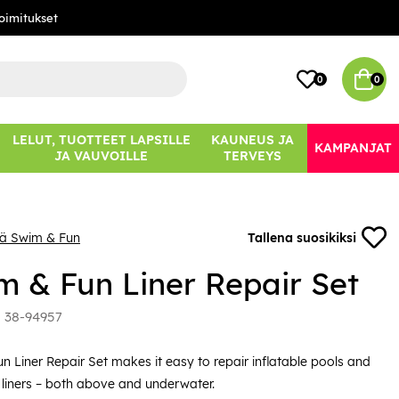
oimitukset
0
0
LELUT, TUOTTEET LAPSILLE
KAUNEUS JA
KAMPANJAT
JA VAUVOILLE
TERVEYS
ää Swim & Fun
Tallena suosikiksi
m & Fun Liner Repair Set
:
38-94957
n Liner Repair Set makes it easy to repair inflatable pools and
l liners – both above and underwater.