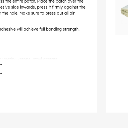
s the entire patch. Place the patch over the
esive side inwards, press it firmly against the
 the hole. Make sure to press out all air
adhesive will achieve full bonding strength.
lmethyl ketone, ethyl acetate,
s eye irritation. H336 May cause drowsiness