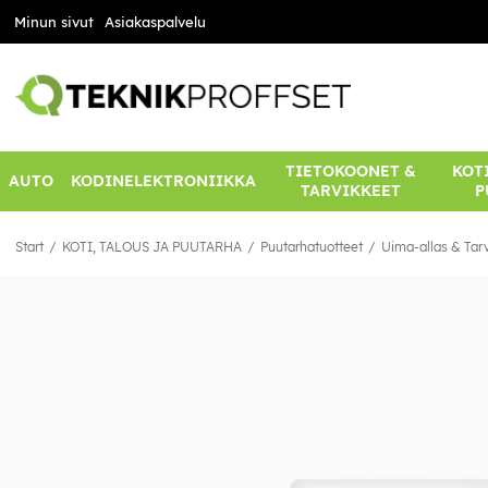
Minun sivut
Asiakaspalvelu
TIETOKOONET &
KOTI
AUTO
KODINELEKTRONIIKKA
TARVIKKEET
P
Start
KOTI, TALOUS JA PUUTARHA
Puutarhatuotteet
Uima-allas & Tar