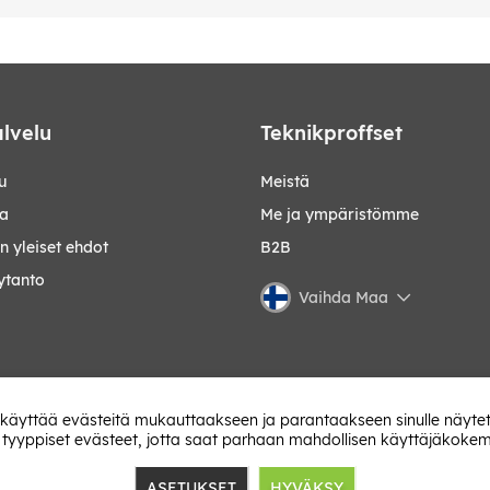
lvelu
Teknikproffset
u
Meistä
ta
Me ja ympäristömme
 yleiset ehdot
B2B
ytanto
Vaihda Maa
 käyttää evästeitä mukauttaakseen ja parantaakseen sinulle näytet
 tyyppiset evästeet, jotta saat parhaan mahdollisen käyttäjäkoke
ASETUKSET
HYVÄKSY