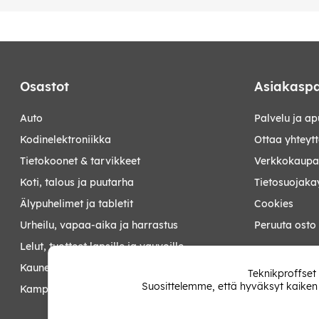
Osastot
Asiakaspa
auto
Palvelu ja ap
kodinelektroniikka
Ottaa yhteyt
tietokoonet & tarvikkeet
Verkkokaupan
koti, talous ja puutarha
Tietosuojaka
älypuhelimet ja tabletit
Cookies
urheilu, vapaa-aika ja harrastus
Peruuta osto
lelut, tuotteet lapsille ja vauvoille
Minun sivut
kauneus ja terveys
Teknikproffset
Suosittelemme, että hyväksyt kaiken
kampanjat