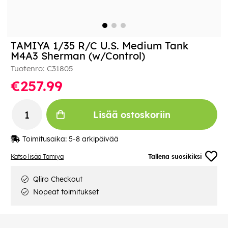
TAMIYA 1/35 R/C U.S. Medium Tank
M4A3 Sherman (w/Control)
Tuotenro:
C31805
€257.99
Lisää ostoskoriin
Toimitusaika:
5-8 arkipäivää
Katso lisää Tamiya
Tallena suosikiksi
Qliro Checkout
Nopeat toimitukset