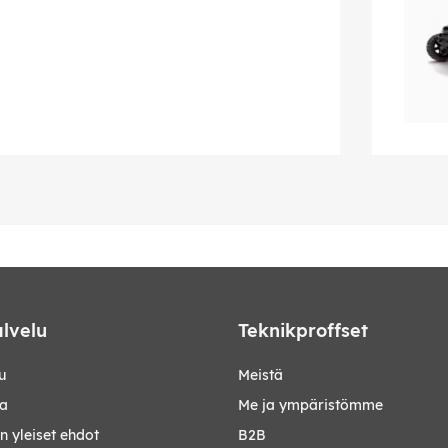
lvelu
Teknikproffset
u
Meistä
ta
Me ja ympäristömme
 yleiset ehdot
B2B