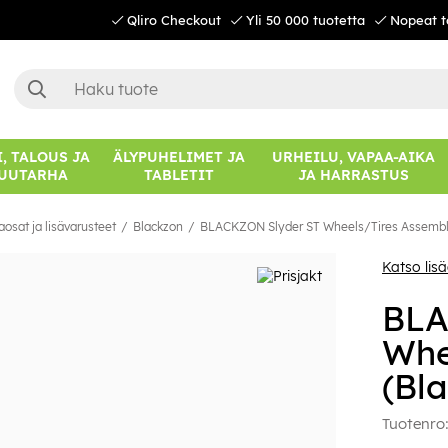
Qliro Checkout
Yli 50 000 tuotetta
Nopeat t
, TALOUS JA
ÄLYPUHELIMET JA
URHEILU, VAPAA-AIKA
UUTARHA
TABLETIT
JA HARRASTUS
aosat ja lisävarusteet
Blackzon
BLACKZON Slyder ST Wheels/Tires Assembl
Katso lis
BLA
Whe
(Bl
Tuotenro