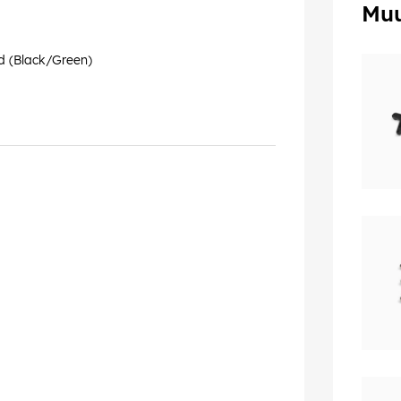
Muu
d (Black/Green)