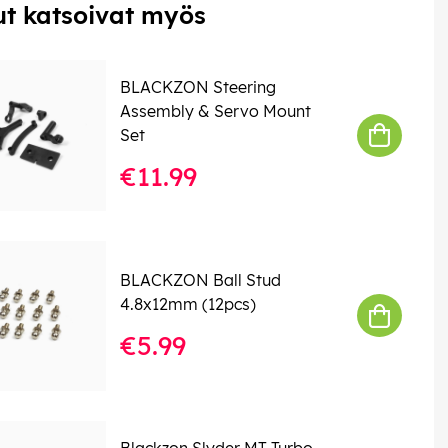
t katsoivat myös
BLACKZON Steering
Assembly & Servo Mount
Set
€11.99
BLACKZON Ball Stud
4.8x12mm (12pcs)
€5.99
Blackzon Slyder MT Turbo