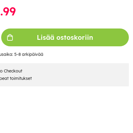
.99
Lisää ostoskoriin
usaika:
5-8 arkipäivää
ro Checkout
eat toimitukset