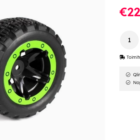
€22
Toimit
Qli
Nop