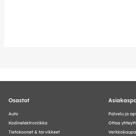
Osastot
Asiakaspa
auto
Palvelu ja ap
kodinelektroniikka
Ottaa yhteyt
tietokoonet & tarvikkeet
Verkkokaupan