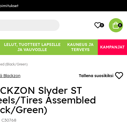
oimitukset
0
0
LELUT, TUOTTEET LAPSILLE
KAUNEUS JA
KAMPANJAT
JA VAUVOILLE
TERVEYS
ed (Black/Green)
ää Blackzon
Tallena suosikiksi
CKZON Slyder ST
els/Tires Assembled
ack/Green)
:
C30768