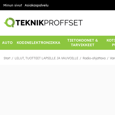
Minun sivut
Asiakaspalvelu
TIETOKOONET &
KOTI
AUTO
KODINELEKTRONIIKKA
TARVIKKEET
P
Start
LELUT, TUOTTEET LAPSILLE JA VAUVOILLE
Radio-ohjattava
Var