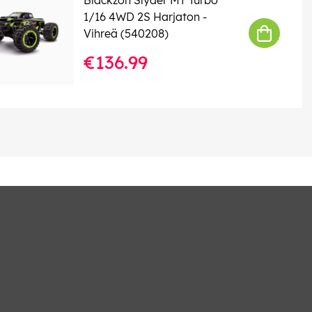
1/16 4WD 2S Harjaton -
Vihreä (540208)
€136.99