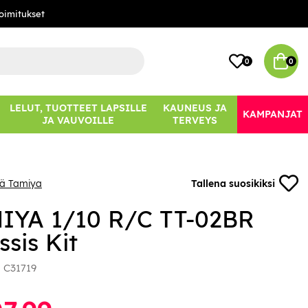
oimitukset
0
0
LELUT, TUOTTEET LAPSILLE
KAUNEUS JA
KAMPANJAT
JA VAUVOILLE
TERVEYS
ää Tamiya
Tallena suosikiksi
IYA 1/10 R/C TT-02BR
sis Kit
:
C31719