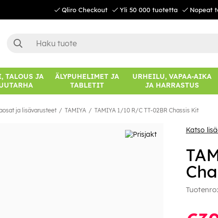
Qliro Checkout
Yli 50 000 tuotetta
Nopeat t
, TALOUS JA
ÄLYPUHELIMET JA
URHEILU, VAPAA-AIKA
UUTARHA
TABLETIT
JA HARRASTUS
aosat ja lisävarusteet
TAMIYA
TAMIYA 1/10 R/C TT-02BR Chassis Kit
Katso lis
TAM
Chas
Tuotenro