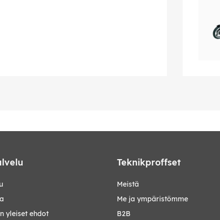
lvelu
Teknikproffset
u
Meistä
ta
Me ja ympäristömme
 yleiset ehdot
B2B