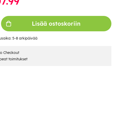
7.99
Lisää ostoskoriin
usaika:
5-8 arkipäivää
ro Checkout
eat toimitukset