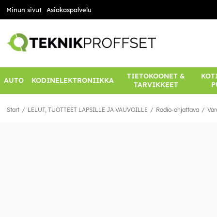
Minun sivut
Asiakaspalvelu
TIETOKOONET &
KOTI
AUTO
KODINELEKTRONIIKKA
TARVIKKEET
P
Start
LELUT, TUOTTEET LAPSILLE JA VAUVOILLE
Radio-ohjattava
Var