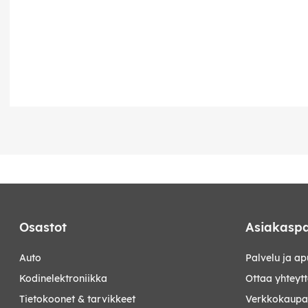
Osastot
Asiakaspa
auto
Palvelu ja ap
kodinelektroniikka
Ottaa yhteyt
tietokoonet & tarvikkeet
Verkkokaupan