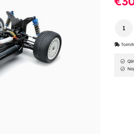
€30
Toimit
Qli
Nop