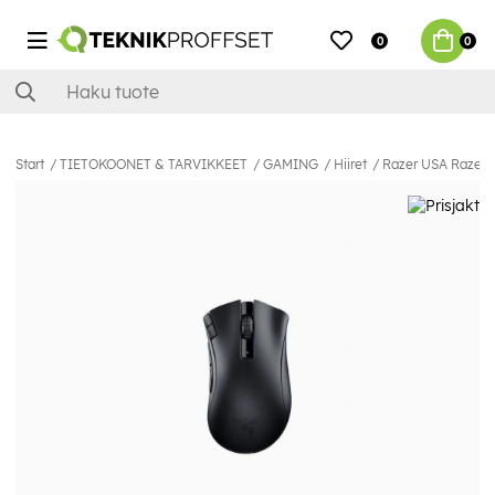
0
0
Start
TIETOKOONET & TARVIKKEET
GAMING
Hiiret
Razer USA Razer D