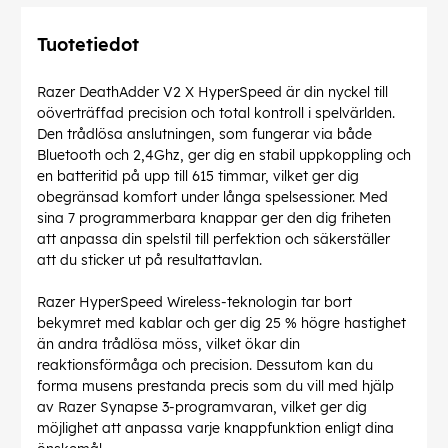
Tuotetiedot
Razer DeathAdder V2 X HyperSpeed är din nyckel till
oöverträffad precision och total kontroll i spelvärlden.
Den trådlösa anslutningen, som fungerar via både
Bluetooth och 2,4Ghz, ger dig en stabil uppkoppling och
en batteritid på upp till 615 timmar, vilket ger dig
obegränsad komfort under långa spelsessioner. Med
sina 7 programmerbara knappar ger den dig friheten
att anpassa din spelstil till perfektion och säkerställer
att du sticker ut på resultattavlan.
Razer HyperSpeed Wireless-teknologin tar bort
bekymret med kablar och ger dig 25 % högre hastighet
än andra trådlösa möss, vilket ökar din
reaktionsförmåga och precision. Dessutom kan du
forma musens prestanda precis som du vill med hjälp
av Razer Synapse 3-programvaran, vilket ger dig
möjlighet att anpassa varje knappfunktion enligt dina