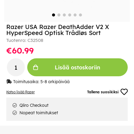
Razer USA Razer DeathAdder V2 X
HyperSpeed Optisk Trådløs Sort
Tuotenro:
C32508
€60.99
Lisää ostoskoriin
Toimitusaika:
5-8 arkipäivää
Katso lisää Razer
Tallena suosikiksi
Qliro Checkout
Nopeat toimitukset