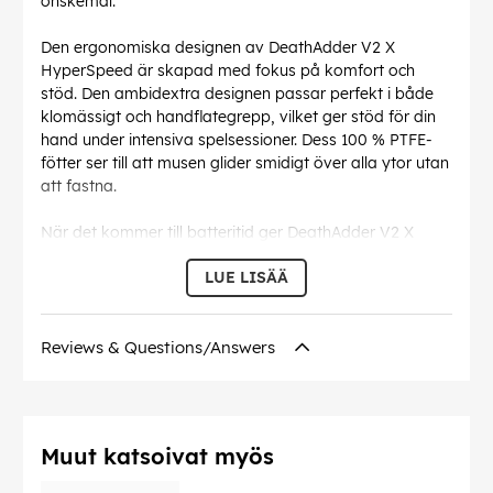
önskemål.
Den ergonomiska designen av DeathAdder V2 X
HyperSpeed är skapad med fokus på komfort och
stöd. Den ambidextra designen passar perfekt i både
klomässigt och handflategrepp, vilket ger stöd för din
hand under intensiva spelsessioner. Dess 100 % PTFE-
fötter ser till att musen glider smidigt över alla ytor utan
att fastna.
När det kommer till batteritid ger DeathAdder V2 X
HyperSpeed dig flexibiliteten att välja mellan två
LUE LISÄÄ
driftlägen. Genom Bluetooth kan musen hålla i upp till
615 timmar med det medföljande AA-batteriet, medan
den med låg latens Razer HyperSpeed Wireless ger dig
Reviews & Questions/Answers
235 timmar per laddning.
Oavsett om du spelar på en vänskapsturnering eller en
seriös tävling, kan du alltid förlita dig på DeathAdder V2
X HyperSpeed. Den har inbyggt minne som tillåter dig
Muut katsoivat myös
att spara upp till 5 profiler med dina personliga
inställningar, så du har alltid ditt pålitliga vapen redo för