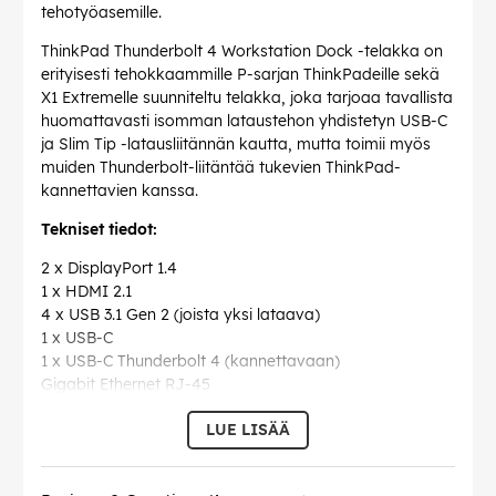
tehotyöasemille.
ThinkPad Thunderbolt 4 Workstation Dock -telakka on
erityisesti tehokkaammille P-sarjan ThinkPadeille sekä
X1 Extremelle suunniteltu telakka, joka tarjoaa tavallista
huomattavasti isomman lataustehon yhdistetyn USB-C
ja Slim Tip -latausliitännän kautta, mutta toimii myös
muiden Thunderbolt-liitäntää tukevien ThinkPad-
kannettavien kanssa.
Tekniset tiedot:
2 x DisplayPort 1.4
1 x HDMI 2.1
4 x USB 3.1 Gen 2 (joista yksi lataava)
1 x USB-C
1 x USB-C Thunderbolt 4 (kannettavaan)
Gigabit Ethernet RJ-45
3,5 mm Audio-komboliitäntä
LUE LISÄÄ
2 x Kensington-lukkoliitäntä
Tukee PXE-boottausta
MAC address pass through