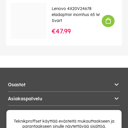
4 x 4K UHD @ 60 Hz tuki
ThinkPad P-sarjan kannettaville
Lenovo 4X20V24678
eladaptrar inomhus 65 W
EAN:
0195348677295
Svart
€47.99
Osastot
Asiakaspalvelu
Teknikproffset
Teknikproffset käyttää evästeitä mukauttaakseen ja
parantaakseen sinulle näytettävää sisältöä.