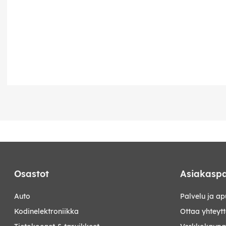
Osastot
Asiakaspa
auto
Palvelu ja ap
kodinelektroniikka
Ottaa yhteyt