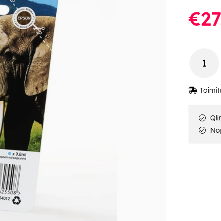
€27
Toimit
Qli
Nop