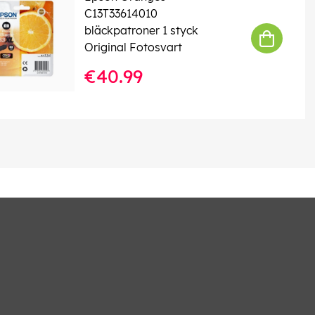
C13T33614010
bläckpatroner 1 styck
Original Fotosvart
€40.99