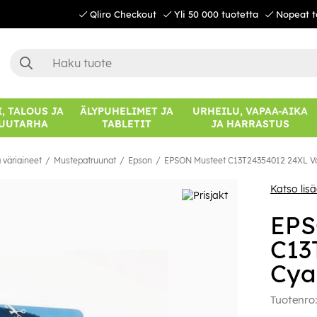
Qliro Checkout
Yli 50 000 tuotetta
Nopeat t
, TALOUS JA
ÄLYPUHELIMET JA
URHEILU, VAPAA-AIKA
UUTARHA
TABLETIT
JA HARRASTUS
 väriaineet
Mustepatruunat
Epson
EPSON Musteet C13T24354012 24XL Va
Katso lis
EPS
C13
Cya
Tuotenro