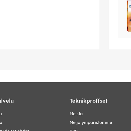
lvelu
Teknikproffset
u
Meistä
ta
Me ja ympäristömme