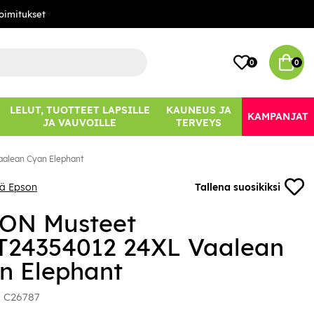
oimitukset
0
0
LELUT, TUOTTEET LAPSILLE
KAUNEUS JA
KAMPANJAT
JA VAUVOILLE
TERVEYS
alean Cyan Elephant
ää Epson
Tallena suosikiksi
ON Musteet
T24354012 24XL Vaalean
n Elephant
:
C26787