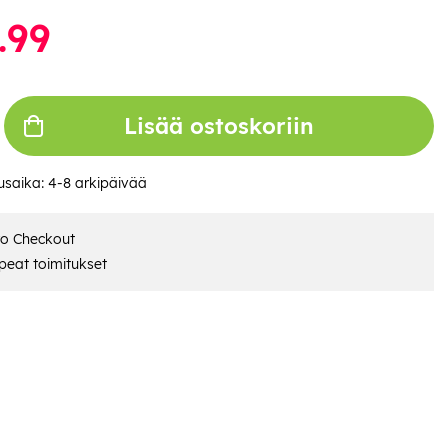
.99
Lisää ostoskoriin
usaika:
4-8 arkipäivää
ro Checkout
eat toimitukset