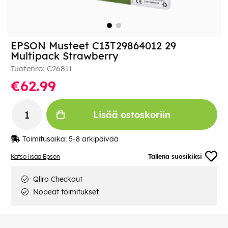
EPSON Musteet C13T29864012 29
Multipack Strawberry
Tuotenro:
C26811
€62.99
Lisää ostoskoriin
Toimitusaika:
5-8 arkipäivää
Katso lisää Epson
Tallena suosikiksi
Qliro Checkout
Nopeat toimitukset