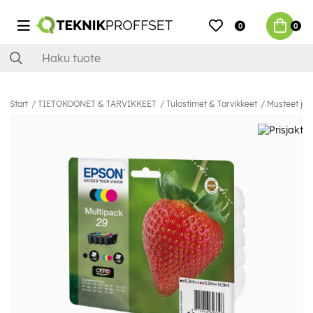
0
0
Start
TIETOKOONET & TARVIKKEET
Tulostimet & Tarvikkeet
Musteet ja 