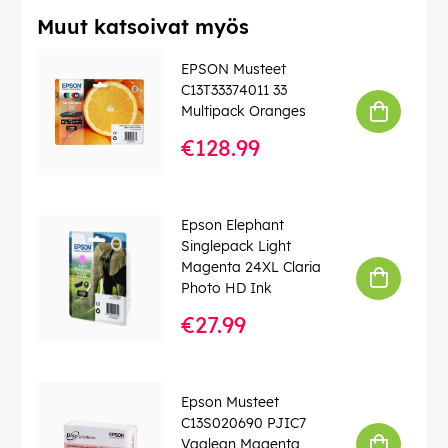
Muut katsoivat myös
EPSON Musteet
C13T33374011 33
Multipack Oranges
€128.99
Epson Elephant
Singlepack Light
Magenta 24XL Claria
Photo HD Ink
€27.99
Epson Musteet
C13S020690 PJIC7
Vaalean Magenta