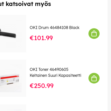
t katsoivat myös
OKI Drum 46484108 Black
€101.99
OKI Toner 46490605
Keltainen Suuri Kapasiteetti
€250.99