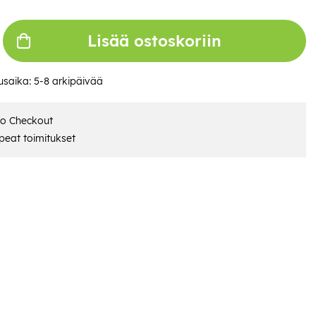
Lisää ostoskoriin
usaika:
5-8 arkipäivää
ro Checkout
eat toimitukset