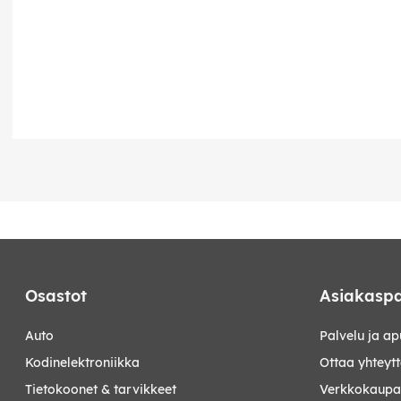
Osastot
Asiakaspa
auto
Palvelu ja ap
kodinelektroniikka
Ottaa yhteyt
tietokoonet & tarvikkeet
Verkkokaupan