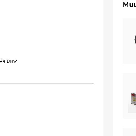
Muu
 844 DNW