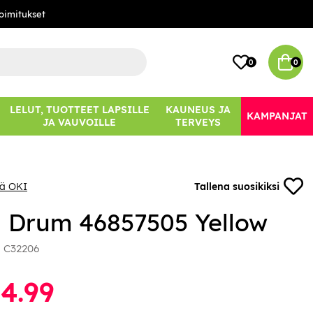
oimitukset
0
0
LELUT, TUOTTEET LAPSILLE
KAUNEUS JA
KAMPANJAT
JA VAUVOILLE
TERVEYS
ää OKI
Tallena suosikiksi
 Drum 46857505 Yellow
:
C32206
4.99