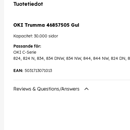
Tuotetiedot
OKI Trumma 46857505 Gul
Kapacitet: 30.000 sidor
Passande för:
OKI C-Serie
824, 824 N, 834, 834 DNW, 834 NW, 844, 844 NW, 824 DN,
EAN:
5031713071013
Reviews & Questions/Answers