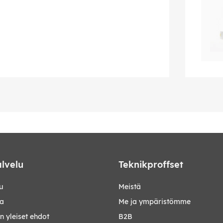
lvelu
Teknikproffset
u
Meistä
ta
Me ja ympäristömme
 yleiset ehdot
B2B