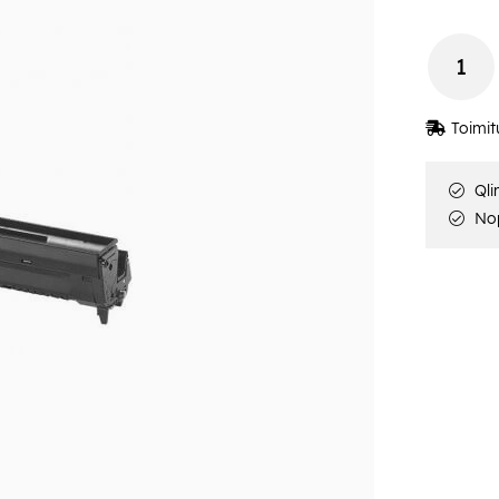
Toimit
Qli
Nop