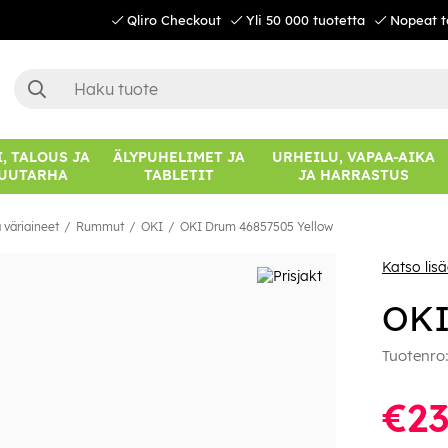
Qliro Checkout
Yli 50 000 tuotetta
Nopeat t
, TALOUS JA
ÄLYPUHELIMET JA
URHEILU, VAPAA-AIKA
UUTARHA
TABLETIT
JA HARRASTUS
 väriaineet
Rummut
OKI
OKI Drum 46857505 Yellow
Katso lis
OKI
Tuotenro
€23