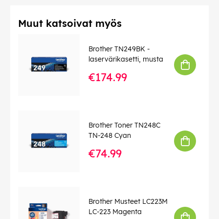
Muut katsoivat myös
Brother TN249BK -
laservärikasetti, musta
€174.99
Brother Toner TN248C
TN-248 Cyan
€74.99
Brother Musteet LC223M
LC-223 Magenta