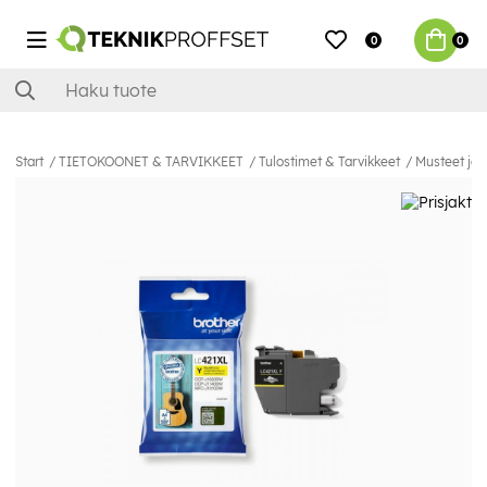
0
0
Start
TIETOKOONET & TARVIKKEET
Tulostimet & Tarvikkeet
Musteet ja 