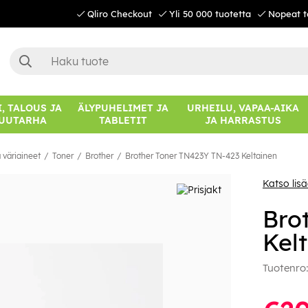
Qliro Checkout
Yli 50 000 tuotetta
Nopeat t
, TALOUS JA
ÄLYPUHELIMET JA
URHEILU, VAPAA-AIKA
UUTARHA
TABLETIT
JA HARRASTUS
 väriaineet
Toner
Brother
Brother Toner TN423Y TN-423 Keltainen
Katso lis
Bro
Kel
Tuotenro