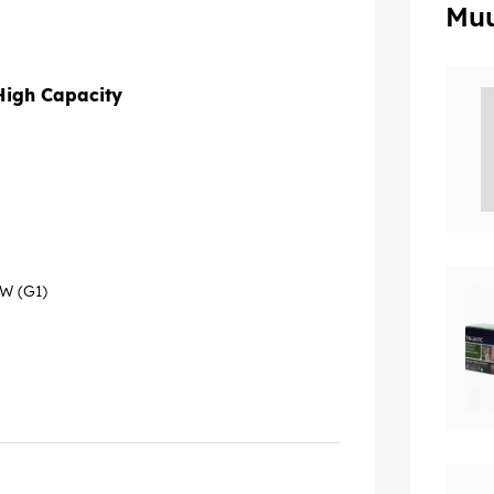
Muu
High Capacity
W (G1)