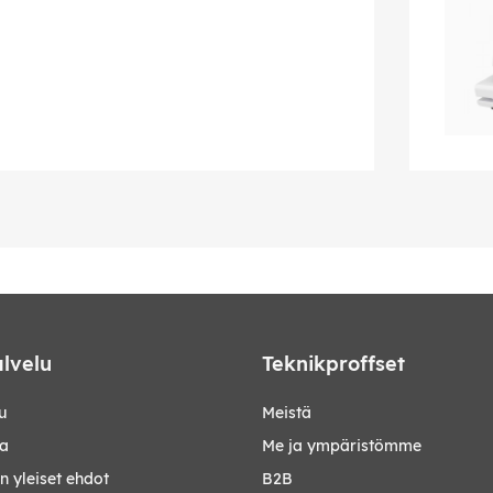
lvelu
Teknikproffset
u
Meistä
ta
Me ja ympäristömme
 yleiset ehdot
B2B