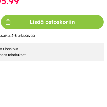
5.99
Lisää ostoskoriin
usaika:
5-8 arkipäivää
ro Checkout
eat toimitukset