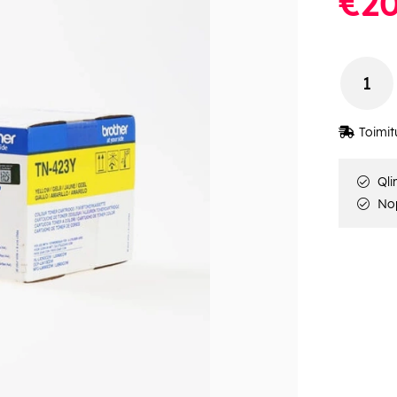
€20
Toimit
Qli
Nop