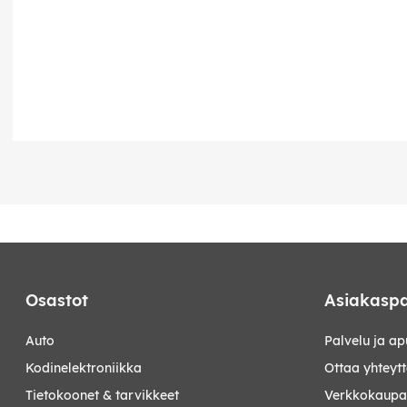
Osastot
Asiakaspa
auto
Palvelu ja ap
kodinelektroniikka
Ottaa yhteyt
tietokoonet & tarvikkeet
Verkkokaupan