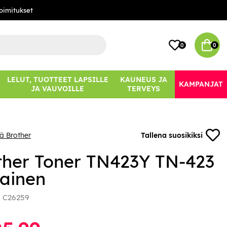
oimitukset
0
0
LELUT, TUOTTEET LAPSILLE
KAUNEUS JA
KAMPANJAT
JA VAUVOILLE
TERVEYS
ää Brother
Tallena suosikiksi
ther Toner TN423Y TN-423
tainen
:
C26259