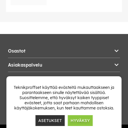
Osastot
Asiakaspalvelu
Teknikproffset
Teknikproffset käyttää evästeitä mukauttaakseen ja
parantaakseen sinulle näytettävää sisältöä.
Vaihda Maa
Suosittelemme, että hyväksyt kaiken tyyppiset
evästeet, jotta saat parhaan mahdollisen
käyttäjäkokemuksen, kun teet kauttamme ostoksia.
ASETUKSET
HYVÄKSY