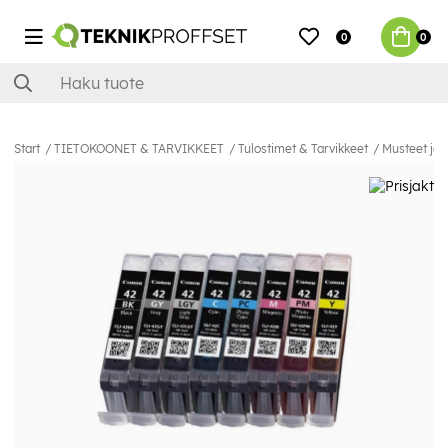
0
0
Start
TIETOKOONET & TARVIKKEET
Tulostimet & Tarvikkeet
Musteet ja 