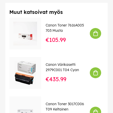
Muut katsoivat myös
Canon Toner 7616A005
703 Musta
€105.99
Canon Värikasetti
2979C001 T04 Cyan
€435.99
Canon Toner 3017C006
T09 Keltainen