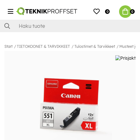
0
0
Start
TIETOKOONET & TARVIKKEET
Tulostimet & Tarvikkeet
Musteet ja 