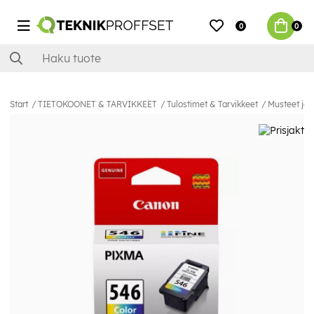
0
0
Start
TIETOKOONET & TARVIKKEET
Tulostimet & Tarvikkeet
Musteet ja 