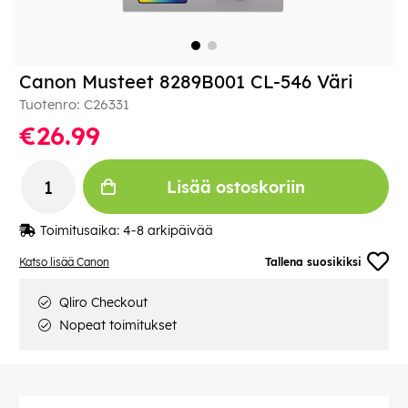
Canon Musteet 8289B001 CL-546 Väri
Tuotenro:
C26331
€26.99
Lisää ostoskoriin
Toimitusaika:
4-8 arkipäivää
Katso lisää Canon
Tallena suosikiksi
Qliro Checkout
Nopeat toimitukset