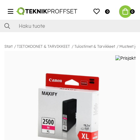
0
0
Start
TIETOKOONET & TARVIKKEET
Tulostimet & Tarvikkeet
Musteet ja 