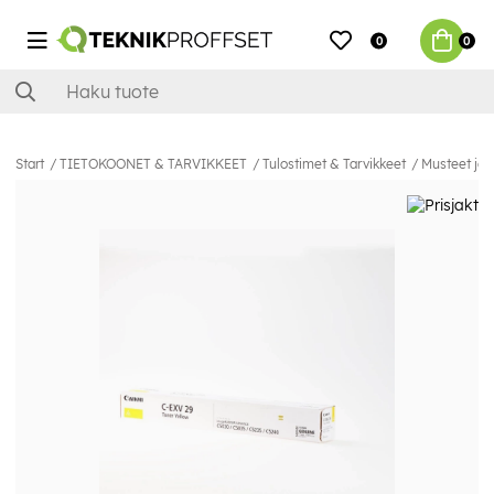
0
0
Start
TIETOKOONET & TARVIKKEET
Tulostimet & Tarvikkeet
Musteet ja 