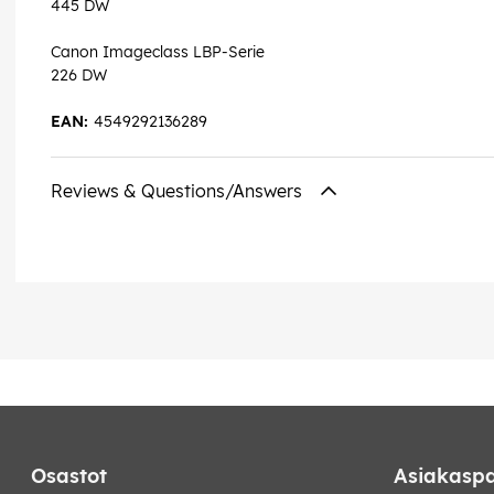
445 DW
Canon Imageclass LBP-Serie
226 DW
EAN:
4549292136289
Reviews & Questions/Answers
Osastot
Asiakaspa