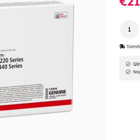
€21
Toimit
Qli
Nop