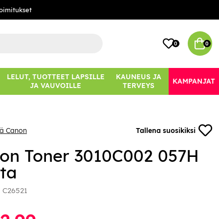
oimitukset
0
0
LELUT, TUOTTEET LAPSILLE
KAUNEUS JA
KAMPANJAT
JA VAUVOILLE
TERVEYS
ää Canon
Tallena suosikiksi
on Toner 3010C002 057H
ta
:
C26521