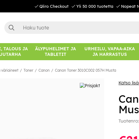
Qliro Checkout
Yli 50 000 tuotetta
Nopeat t
, TALOUS JA
ÄLYPUHELIMET JA
URHEILU, VAPAA-AIKA
UUTARHA
TABLETIT
JA HARRASTUS
 väriaineet
Toner
Canon
Canon Toner 3010C002 057H Musta
Katso lis
Can
Mus
Tuotenro