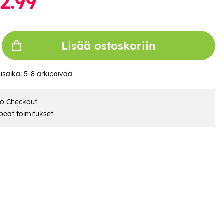
2.99
Lisää ostoskoriin
usaika:
5-8 arkipäivää
ro Checkout
eat toimitukset