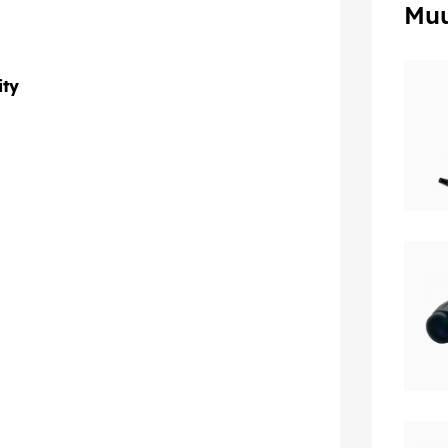
Muu
ity