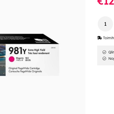
€12
Toimit
Qli
Nop