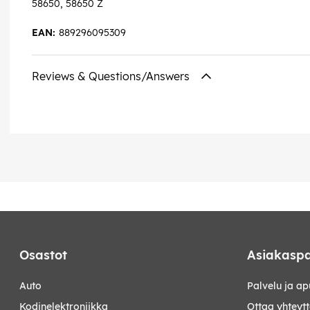
58650, 58650 Z
EAN:
889296095309
Reviews & Questions/Answers
Osastot
Asiakaspa
auto
Palvelu ja ap
kodinelektroniikka
Ottaa yhteyt