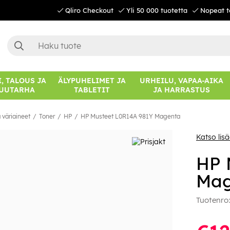
Qliro Checkout
Yli 50 000 tuotetta
Nopeat t
, TALOUS JA
ÄLYPUHELIMET JA
URHEILU, VAPAA-AIKA
UUTARHA
TABLETIT
JA HARRASTUS
 väriaineet
Toner
HP
HP Musteet L0R14A 981Y Magenta
Katso lis
HP 
Mag
Tuotenro