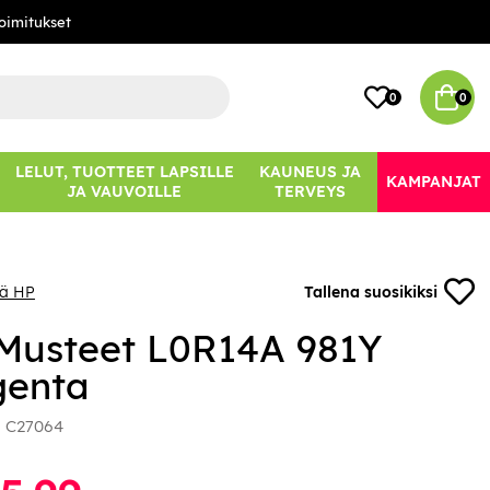
oimitukset
0
0
LELUT, TUOTTEET LAPSILLE
KAUNEUS JA
KAMPANJAT
JA VAUVOILLE
TERVEYS
ää HP
Tallena suosikiksi
Musteet L0R14A 981Y
enta
:
C27064