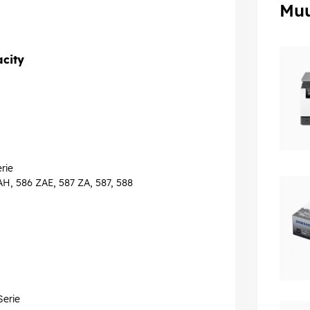
Muu
city
rie
AH, 586 ZAE, 587 ZA, 587, 588
erie