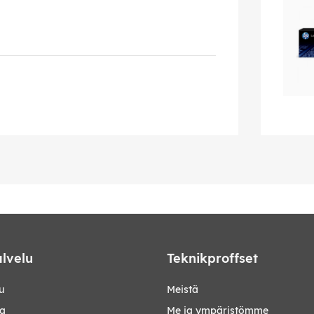
lvelu
Teknikproffset
u
Meistä
ta
Me ja ympäristömme