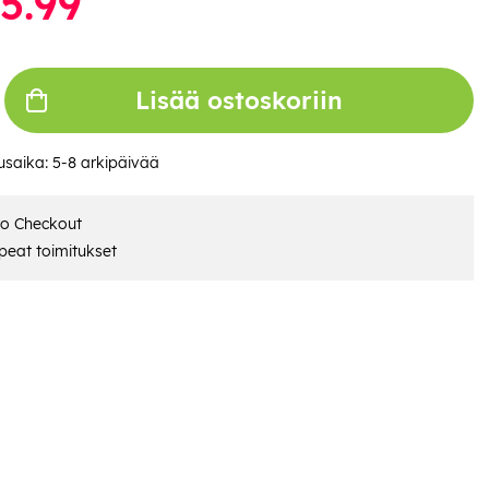
5.99
Lisää ostoskoriin
usaika:
5-8 arkipäivää
ro Checkout
eat toimitukset