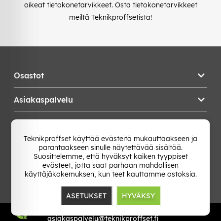
oikeat tietokonetarvikkeet. Osta tietokonetarvikkeet
meiltä Teknikproffsetista!
Osastot
Asiakaspalvelu
Teknikproffset
Teknikproffset käyttää evästeitä mukauttaakseen ja
parantaakseen sinulle näytettävää sisältöä.
Vaihda Maa
Suosittelemme, että hyväksyt kaiken tyyppiset
evästeet, jotta saat parhaan mahdollisen
käyttäjäkokemuksen, kun teet kauttamme ostoksia.
ASETUKSET
HYVÄKSY
TP E-commerce Nordic AB
Org.nr: 559386-1841
asiakaspalvelu@teknikproffset.fi