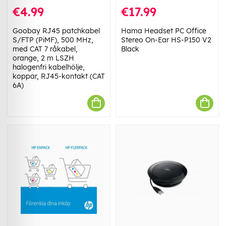
€4.99
€17.99
Goobay RJ45 patchkabel
Hama Headset PC Office
S/FTP (PiMF), 500 MHz,
Stereo On-Ear HS-P150 V2
med CAT 7 råkabel,
Black
orange, 2 m LSZH
halogenfri kabelhölje,
koppar, RJ45-kontakt (CAT
6A)