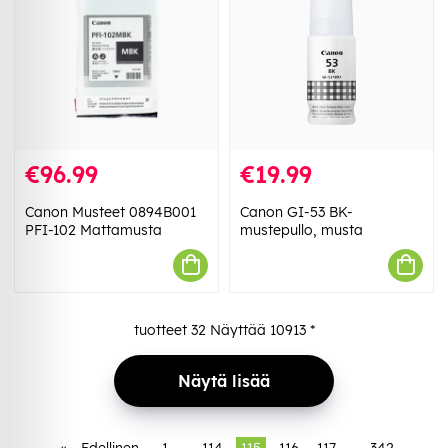
€96.99
€19.99
Canon Musteet 0894B001
Canon GI-53 BK-
PFI-102 Mattamusta
mustepullo, musta
tuotteet
32
Näyttää
10913
*
Näytä lisää
«
Edellinen
1
..
114
115
116
117
..
342