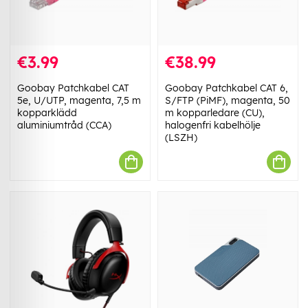
€3.99
€38.99
Goobay Patchkabel CAT
Goobay Patchkabel CAT 6,
5e, U/UTP, magenta, 7,5 m
S/FTP (PiMF), magenta, 50
kopparklädd
m kopparledare (CU),
aluminiumtråd (CCA)
halogenfri kabelhölje
(LSZH)