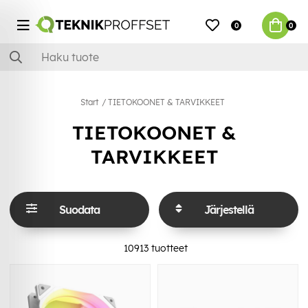
0
0
Start
TIETOKOONET & TARVIKKEET
TIETOKOONET &
TARVIKKEET
Suodata
Järjestellä
10913
tuotteet