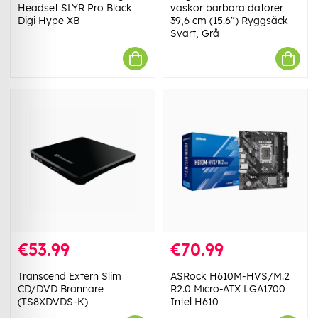
Headset SLYR Pro Black
väskor bärbara datorer
Digi Hype XB
39,6 cm (15.6") Ryggsäck
Svart, Grå
€53.99
€70.99
Transcend Extern Slim
ASRock H610M-HVS/M.2
CD/DVD Brännare
R2.0 Micro-ATX LGA1700
(TS8XDVDS-K)
Intel H610