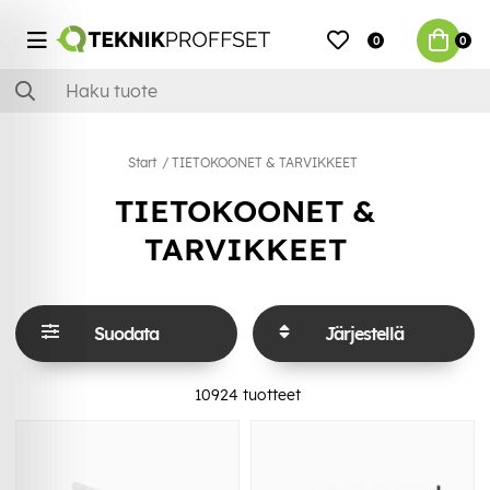
0
0
Start
TIETOKOONET & TARVIKKEET
TIETOKOONET &
TARVIKKEET
Suodata
Järjestellä
10924
tuotteet