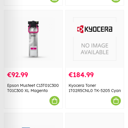
€92.99
€184.99
Epson Musteet C13T01C300
Kyocera Toner
T01C300 XL Magenta
1T02R5CNL0 TK-5205 Cyan