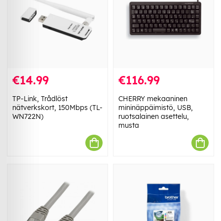
€14.99
€116.99
TP-Link, Trådlöst
CHERRY mekaaninen
nätverkskort, 150Mbps (TL-
mininäppäimistö, USB,
WN722N)
ruotsalainen asettelu,
musta