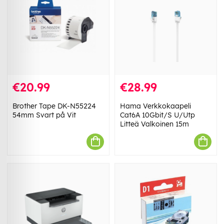
€20.99
€28.99
Brother Tape DK-N55224
Hama Verkkokaapeli
54mm Svart på Vit
Cat6A 10Gbit/S U/Utp
Litteä Valkoinen 15m