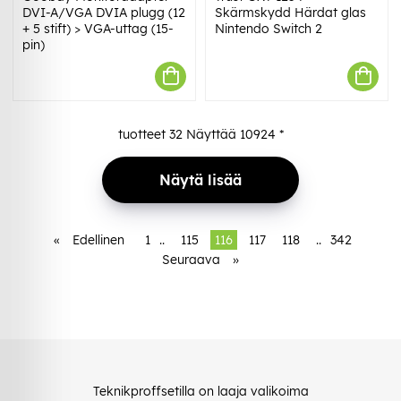
DVI-A/VGA DVIA plugg (12
Skärmskydd Härdat glas
+ 5 stift) > VGA-uttag (15-
Nintendo Switch 2
pin)
tuotteet
32
Näyttää
10924
*
Näytä lisää
«
Edellinen
1
..
115
116
117
118
..
342
Seuraava
»
Teknikproffsetilla on laaja valikoima