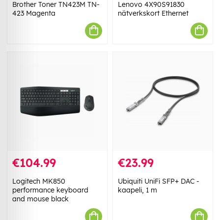
Brother Toner TN423M TN-
Lenovo 4X90S91830
423 Magenta
nätverkskort Ethernet
€104.99
€23.99
Logitech MK850
Ubiquiti UniFi SFP+ DAC -
performance keyboard
kaapeli, 1 m
and mouse black