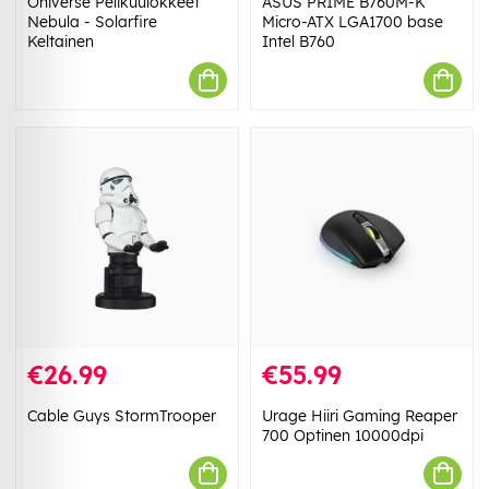
Oniverse Pelikuulokkeet
ASUS PRIME B760M-K
Nebula - Solarfire
Micro-ATX LGA1700 base
Keltainen
Intel B760
€26.99
€55.99
Cable Guys StormTrooper
Urage Hiiri Gaming Reaper
700 Optinen 10000dpi