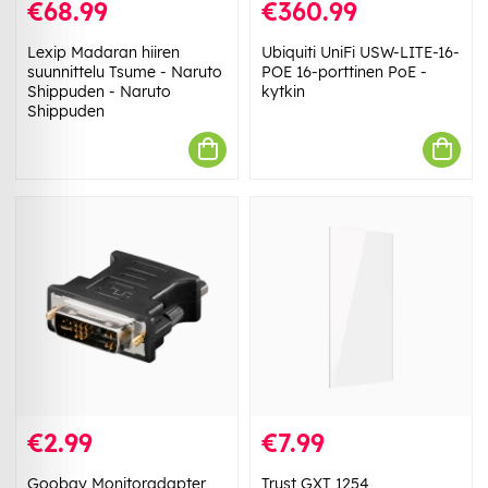
€68.99
€360.99
Lexip Madaran hiiren
Ubiquiti UniFi USW-LITE-16-
suunnittelu Tsume - Naruto
POE 16-porttinen PoE -
Shippuden - Naruto
kytkin
Shippuden
€2.99
€7.99
Goobay Monitoradapter
Trust GXT 1254