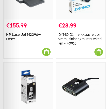
€155.99
€28.99
HP LaserJet M209dw
DYMO D1 merkkausteippi,
Laser
9mm, sininen/musta teksti,
7m - 40916