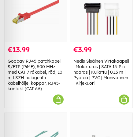
€13.99
€3.99
Goobay RJ45 patchkabel
Nedis Sisäinen Virtakaapeli
S/FTP (PiMF), 500 MHz,
| Molex uros | SATA 15-Pin
med CAT 7 råkabel, röd, 10
naaras | Kullattu | 0.15 m |
m LSZH halogenfri
Pyöreä | PVC | Monivärinen
kabelhölje, koppar, RJ45-
| Kirjekuori
kontakt (CAT 6A)