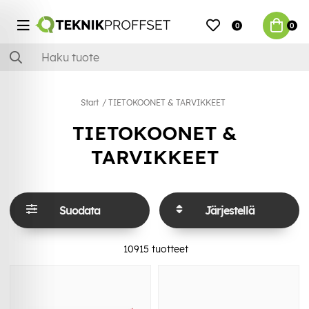
0
0
Start
TIETOKOONET & TARVIKKEET
TIETOKOONET &
TARVIKKEET
Suodata
Järjestellä
10915
tuotteet