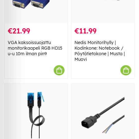
€21.99
€11.99
VGA kaksoissuojattu
Nedis Monitorihylly |
monitorikaapeli RGB HD15
Kodinkone: Notebook /
u-u 10m ilman pin9
Pöytätietokone | Musta |
Muovi