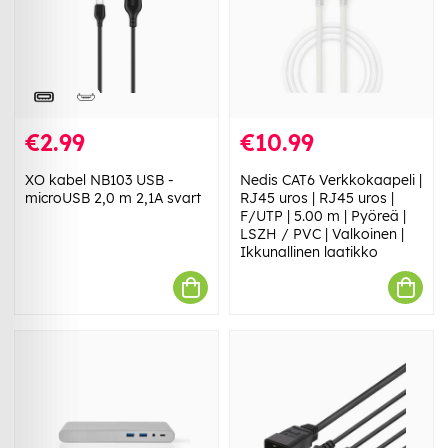
€2.99
€10.99
XO kabel NB103 USB -
Nedis CAT6 Verkkokaapeli |
microUSB 2,0 m 2,1A svart
RJ45 uros | RJ45 uros |
F/UTP | 5.00 m | Pyöreä |
LSZH / PVC | Valkoinen |
Ikkunallinen laatikko