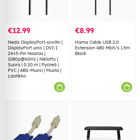
€12.99
€8.99
Nedis DisplayPort-sovitin |
Hama Cable USB 2.0
DisplayPort uros | DVI-I
Extension 480 Mbit/s 1.5m
24+5-Pin Naaras |
Black
1080p@60Hz | Niklattu |
Suora | 0.20 m | Pyöreä |
PVC | ABS-Muovi | Musta |
Laatikko