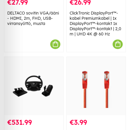
€27.99
€26.99
DELTACO sovitin VGA/ääni
ClickTronic DisplayPort™-
- HDMI, 2m, FHD, USB-
kabel Premiumkabel | 1x
virransyöttö, musta
DisplayPort™-kontakt 1x
DisplayPort™-kontakt | 2,0
m | UHD 4K @ 60 Hz
€531.99
€3.99