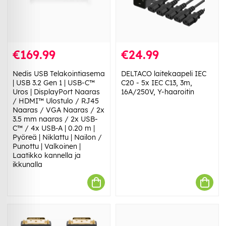
€169.99
€24.99
Nedis USB Telakointiasema
DELTACO laitekaapeli IEC
| USB 3.2 Gen 1 | USB-C™
C20 - 5x IEC C13, 3m,
Uros | DisplayPort Naaras
16A/250V, Y-haaroitin
/ HDMI™ Ulostulo / RJ45
Naaras / VGA Naaras / 2x
3.5 mm naaras / 2x USB-
C™ / 4x USB-A | 0.20 m |
Pyöreä | Niklattu | Nailon /
Punottu | Valkoinen |
Laatikko kannella ja
ikkunalla