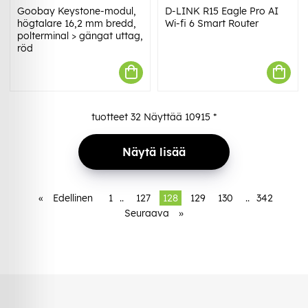
Goobay Keystone-modul,
D-LINK R15 Eagle Pro AI
högtalare 16,2 mm bredd,
Wi-fi 6 Smart Router
polterminal > gängat uttag,
röd
tuotteet
32
Näyttää
10915
*
Näytä lisää
«
Edellinen
1
..
127
128
129
130
..
342
Seuraava
»