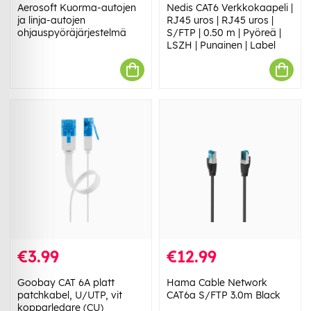
Aerosoft Kuorma-autojen
Nedis CAT6 Verkkokaapeli |
ja linja-autojen
RJ45 uros | RJ45 uros |
ohjauspyöräjärjestelmä
S/FTP | 0.50 m | Pyöreä |
LSZH | Punainen | Label
€3.99
€12.99
Goobay CAT 6A platt
Hama Cable Network
patchkabel, U/UTP, vit
CAT6a S/FTP 3.0m Black
kopparledare (CU)