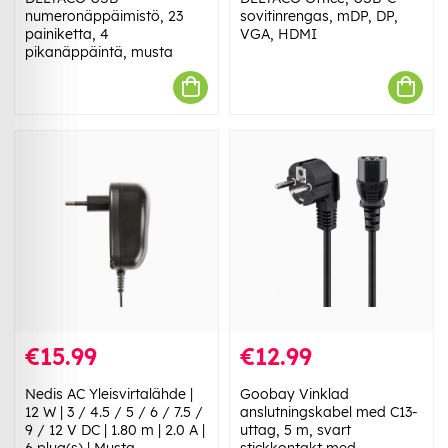
numeronäppäimistö, 23
sovitinrengas, mDP, DP,
painiketta, 4
VGA, HDMI
pikanäppäintä, musta
€15.99
€12.99
Nedis AC Yleisvirtalähde |
Goobay Vinklad
12 W | 3 / 4.5 / 5 / 6 / 7.5 /
anslutningskabel med C13-
9 / 12 V DC | 1.80 m | 2.0 A |
uttag, 5 m, svart
6 plug(s) | Musta
stickkontakt med