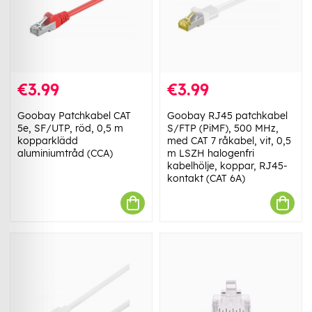
€3.99
€3.99
Goobay Patchkabel CAT
Goobay RJ45 patchkabel
5e, SF/UTP, röd, 0,5 m
S/FTP (PiMF), 500 MHz,
kopparklädd
med CAT 7 råkabel, vit, 0,5
aluminiumtråd (CCA)
m LSZH halogenfri
kabelhölje, koppar, RJ45-
kontakt (CAT 6A)