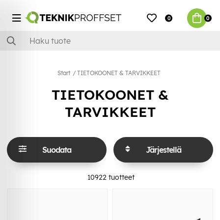
0
0
Start
TIETOKOONET & TARVIKKEET
TIETOKOONET &
TARVIKKEET
Suodata
Järjestellä
10922
tuotteet