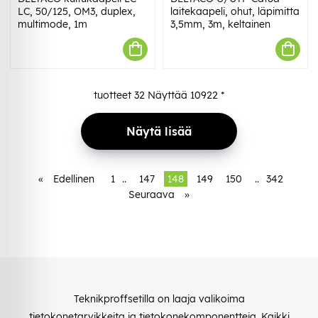
LC, 50/125, OM3, duplex,
laitekaapeli, ohut, läpimitta
multimode, 1m
3,5mm, 3m, keltainen
tuotteet
32
Näyttää
10922
*
Näytä lisää
«
Edellinen
1
..
147
148
149
150
..
342
Seuraava
»
Teknikproffsetilla on laaja valikoima
tietokonetarvikkeita ja tietokonekomponentteja. Kaikki