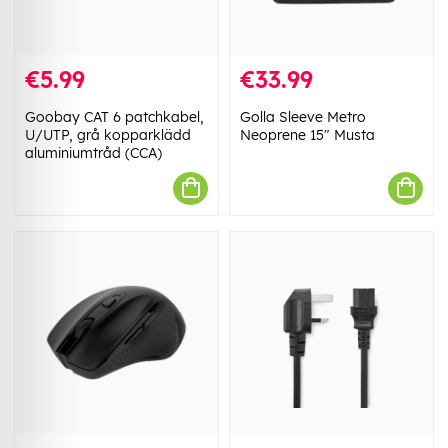
€5.99
€33.99
Goobay CAT 6 patchkabel,
Golla Sleeve Metro
U/UTP, grå kopparklädd
Neoprene 15" Musta
aluminiumtråd (CCA)