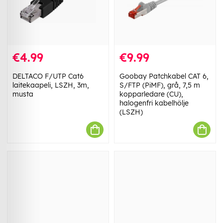
€4.99
€9.99
DELTACO F/UTP Cat6
Goobay Patchkabel CAT 6,
laitekaapeli, LSZH, 3m,
S/FTP (PiMF), grå, 7,5 m
musta
kopparledare (CU),
halogenfri kabelhölje
(LSZH)