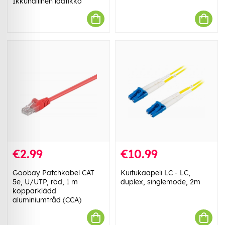
Ikkunallinen laatikko
€2.99
€10.99
Goobay Patchkabel CAT
Kuitukaapeli LC - LC,
5e, U/UTP, röd, 1 m
duplex, singlemode, 2m
kopparklädd
aluminiumtråd (CCA)