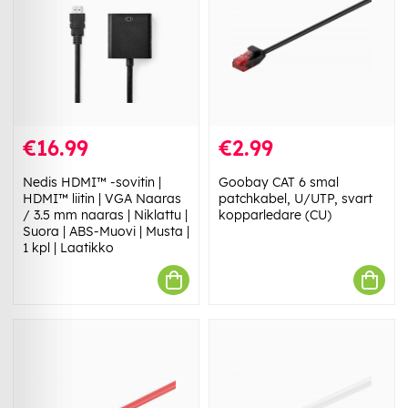
€16.99
€2.99
Nedis HDMI™ -sovitin |
Goobay CAT 6 smal
HDMI™ liitin | VGA Naaras
patchkabel, U/UTP, svart
/ 3.5 mm naaras | Niklattu |
kopparledare (CU)
Suora | ABS-Muovi | Musta |
1 kpl | Laatikko