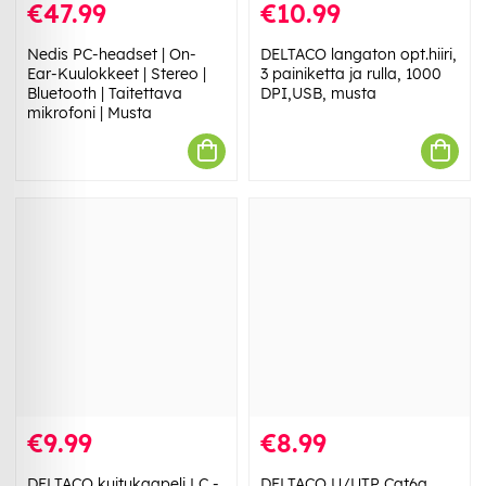
€47.99
€10.99
Nedis PC-headset | On-
DELTACO langaton opt.hiiri,
Ear-Kuulokkeet | Stereo |
3 painiketta ja rulla, 1000
Bluetooth | Taitettava
DPI,USB, musta
mikrofoni | Musta
€9.99
€8.99
DELTACO kuitukaapeli LC -
DELTACO U/UTP Cat6a