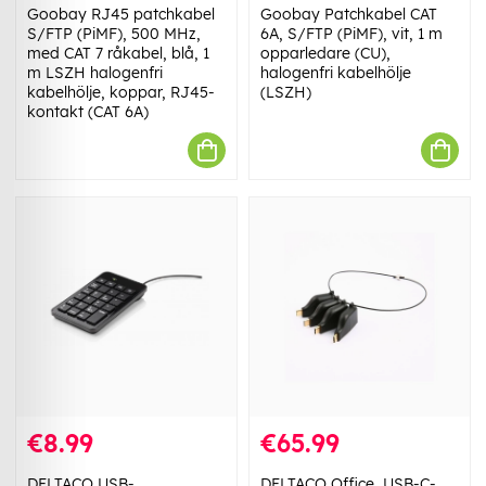
Goobay RJ45 patchkabel
Goobay Patchkabel CAT
S/FTP (PiMF), 500 MHz,
6A, S/FTP (PiMF), vit, 1 m
med CAT 7 råkabel, blå, 1
opparledare (CU),
m LSZH halogenfri
halogenfri kabelhölje
kabelhölje, koppar, RJ45-
(LSZH)
kontakt (CAT 6A)
€8.99
€65.99
DELTACO USB-
DELTACO Office, USB-C-