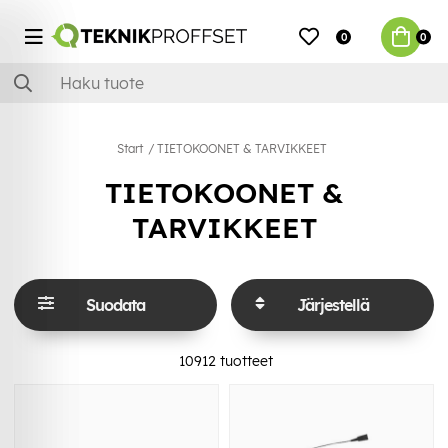
0
0
Start
TIETOKOONET & TARVIKKEET
TIETOKOONET &
TARVIKKEET
Suodata
Järjestellä
10912
tuotteet