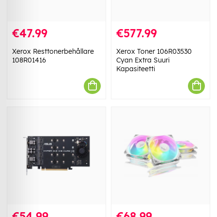
€47.99
€577.99
Xerox Resttonerbehållare
Xerox Toner 106R03530
108R01416
Cyan Extra Suuri
Kapasiteetti
€54.99
€68.99