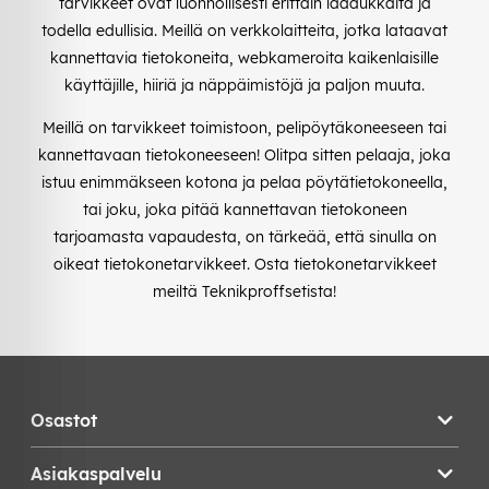
tarvikkeet ovat luonnollisesti erittäin laadukkaita ja
todella edullisia. Meillä on verkkolaitteita, jotka lataavat
kannettavia tietokoneita, webkameroita kaikenlaisille
käyttäjille, hiiriä ja näppäimistöjä ja paljon muuta.
Meillä on tarvikkeet toimistoon, pelipöytäkoneeseen tai
kannettavaan tietokoneeseen! Olitpa sitten pelaaja, joka
istuu enimmäkseen kotona ja pelaa pöytätietokoneella,
tai joku, joka pitää kannettavan tietokoneen
tarjoamasta vapaudesta, on tärkeää, että sinulla on
oikeat tietokonetarvikkeet. Osta tietokonetarvikkeet
meiltä Teknikproffsetista!
Osastot
Asiakaspalvelu