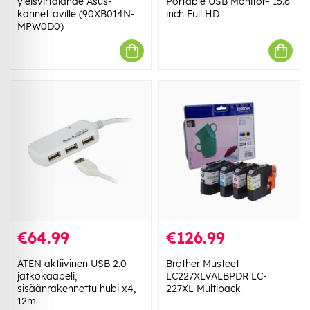
yleisvirtalähde Asus-
Portable USB Monitor- 15.6
kannettaville (90XB014N-
inch Full HD
MPW0D0)
€64.99
€126.99
ATEN aktiivinen USB 2.0
Brother Musteet
jatkokaapeli,
LC227XLVALBPDR LC-
sisäänrakennettu hubi x4,
227XL Multipack
12m