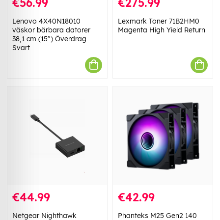
€56.99
€275.99
Lenovo 4X40N18010
Lexmark Toner 71B2HM0
väskor bärbara datorer
Magenta High Yield Return
38,1 cm (15") Överdrag
Svart
€44.99
€42.99
Netgear Nighthawk
Phanteks M25 Gen2 140