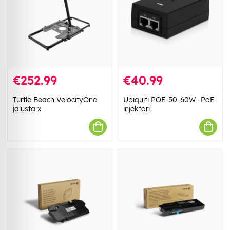
€252.99
€40.99
Turtle Beach VelocityOne
Ubiquiti POE-50-60W -PoE-
jalusta x
injektori