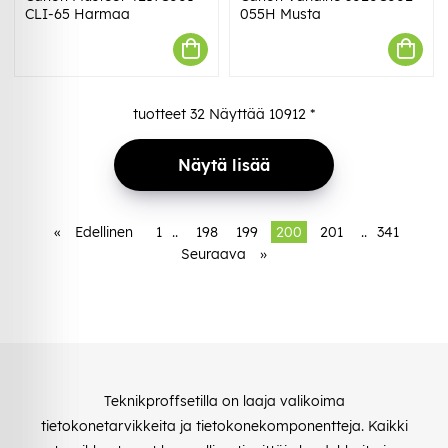
CLI-65 Harmaa
055H Musta
tuotteet
32
Näyttää
10912
*
Näytä lisää
«
Edellinen
1
..
198
199
200
201
..
341
Seuraava
»
Teknikproffsetilla on laaja valikoima
tietokonetarvikkeita ja tietokonekomponentteja. Kaikki