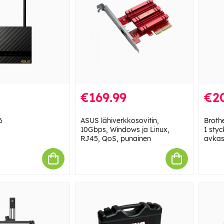
€169.99
€2
6
ASUS lähiverkkosovitin,
Broth
10Gbps, Windows ja Linux,
1 styc
RJ45, QoS, punainen
avkas