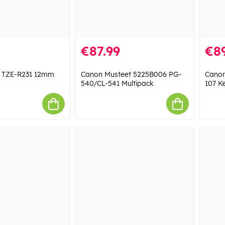
€87.99
€89
e TZE-R231 12mm
Canon Musteet 5225B006 PG-
Canon
540/CL-541 Multipack
107 K