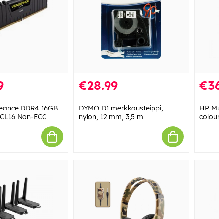
9
€28.99
€36
geance DDR4 16GB
DYMO D1 merkkausteippi,
HP Mu
 CL16 Non-ECC
nylon, 12 mm, 3,5 m
colou