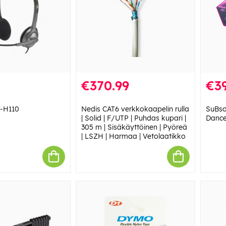
€370.99
€39
T-H110
Nedis CAT6 verkkokaapelin rulla
SuBson
| Solid | F/UTP | Puhdas kupari |
Danc
305 m | Sisäkäyttöinen | Pyöreä
| LSZH | Harmaa | Vetolaatikko