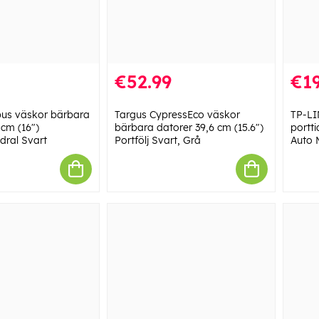
€52.99
€19
us väskor bärbara
Targus CypressEco väskor
TP-LI
 cm (16")
bärbara datorer 39,6 cm (15.6")
portt
dral Svart
Portfölj Svart, Grå
Auto