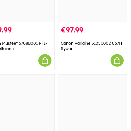
.99
€97.99
 Musteet 6708B001 PFI-
Canon Väriaine 5105C002 067H
eltainen
Syaani