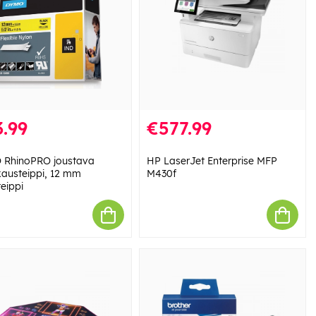
.99
€577.99
RhinoPRO joustava
HP LaserJet Enterprise MFP
austeippi, 12 mm
M430f
eippi