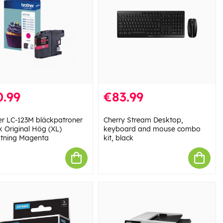
0.99
€83.99
er LC-123M bläckpatroner
Cherry Stream Desktop,
k Original Hög (XL)
keyboard and mouse combo
tning Magenta
kit, black