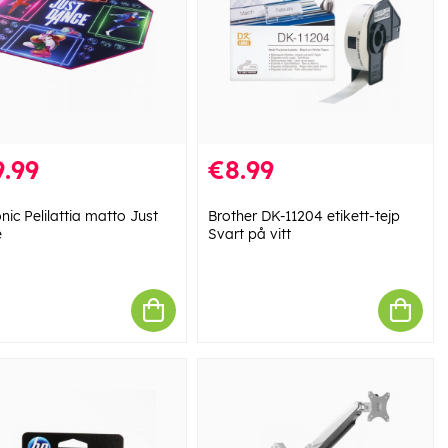
.99
€8.99
ic Pelilattia matto Just
Brother DK-11204 etikett-tejp
e
Svart på vitt