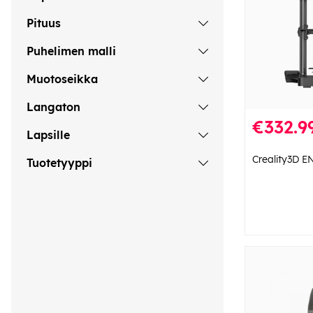
Pituus
Puhelimen malli
Muotoseikka
Langaton
€332.9
Lapsille
Creality3D E
Tuotetyyppi