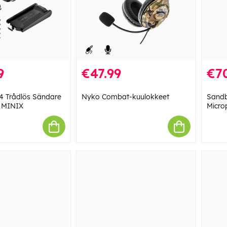
9
€47.99
€7
4 Trådlös Sändare
Nyko Combat-kuulokkeet
Sandb
 MINIX
Micro