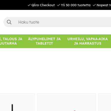
Qliro Checkout
Yli 50 000 tuotetta
Nopeat t
, TALOUS JA
ÄLYPUHELIMET JA
URHEILU, VAPAA-AIKA
UUTARHA
TABLETIT
JA HARRASTUS