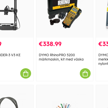
9
€338.99
€33
NDER-3 V3 KE
DYMO RhinoPRO 5200
DYMO 
märkmaskin, kit med väska
merkk
nylont