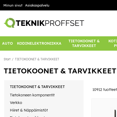
Minun sivut
Asiakaspalvelu
TIETOKOONET &
KOTI
AUTO
KODINELEKTRONIIKKA
TARVIKKEET
P
Start
TIETOKOONET & TARVIKKEET
TIETOKOONET & TARVIKKEET
TIETOKOONET & TARVIKKEET
10912
tuotteet
Tietokoneen komponentit
Verkko
Hiiret & Näppäimistöt