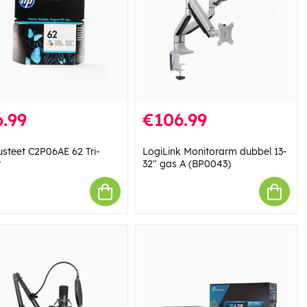
.99
€106.99
steet C2P06AE 62 Tri-
LogiLink Monitorarm dubbel 13-
r
32" gas A (BP0043)