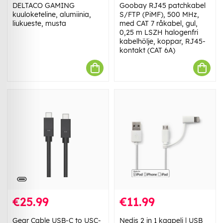
DELTACO GAMING
Goobay RJ45 patchkabel
kuuloketeline, alumiinia,
S/FTP (PiMF), 500 MHz,
liukueste, musta
med CAT 7 råkabel, gul,
0,25 m LSZH halogenfri
kabelhölje, koppar, RJ45-
kontakt (CAT 6A)
€25.99
€11.99
Gear Cable USB-C to USC-
Nedis 2 in 1 kaapeli | USB