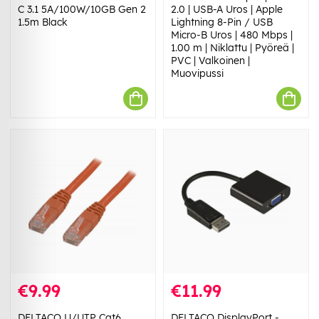
C 3.1 5A/100W/10GB Gen 2
2.0 | USB-A Uros | Apple
1.5m Black
Lightning 8-Pin / USB
Micro-B Uros | 480 Mbps |
1.00 m | Niklattu | Pyöreä |
PVC | Valkoinen |
Muovipussi
€9.99
€11.99
DELTACO U/UTP Cat6
DELTACO DisplayPort -