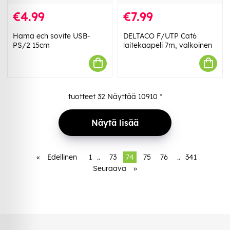
€4.99
€7.99
Hama ech sovite USB-
DELTACO F/UTP Cat6
PS/2 15cm
laitekaapeli 7m, valkoinen
tuotteet
32
Näyttää
10910
*
Näytä lisää
«
Edellinen
1
..
73
74
75
76
..
341
Seuraava
»