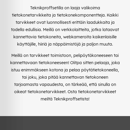
Teknikproffsetilla on laaja valikoima
tietokonetarvikkeita ja tietokonekomponentteja. Kaikki
tarvikkeet ovat luonnollisesti erittäin laadukkaita ja
todella edullisia. Meillä on verkkolaitteita, jotka lataavat
kannettavia tietokoneita, webkameroita kaikenlaisille
käyttäjille, hiiriä ja näppäimistöjä ja paljon muuta.
Meillä on tarvikkeet toimistoon, pelipöytäkoneeseen tai
kannettavaan tietokoneeseen! Olitpa sitten pelaaja, joka
istuu enimmäkseen kotona ja pelaa pöytätietokoneella,
tai joku, joka pitää kannettavan tietokoneen
tarjoamasta vapaudesta, on tärkeää, että sinulla on
oikeat tietokonetarvikkeet. Osta tietokonetarvikkeet
meiltä Teknikproffsetista!