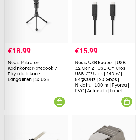
€18.99
€15.99
Nedis Mikrofoni |
Nedis USB kaapeli | USB
Kodinkone: Notebook /
3.2 Gen 2 | USB-C™ Uros |
Pöytätietokone |
USB-C™ Uros | 240 W |
Langallinen | 1x USB
8K@30Hz | 20 Gbps |
Niklattu | 1.00 m | Pyöreä |
PVC | Antrasiitti | Label