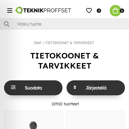
0
0
Start
TIETOKOONET & TARVIKKEET
TIETOKOONET &
TARVIKKEET
Suodata
Järjestellä
10910
tuotteet