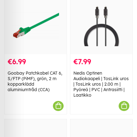
€6.99
€7.99
Goobay Patchkabel CAT 6,
Nedis Optinen
S/FTP (PiMF), grön, 2 m
Audiokaapeli | TosLink uros
kopparklädd
| TosLink uros | 2.00 m |
aluminiumtråd (CCA)
Pyöreä | PVC | Antrasiitti |
Laatikko