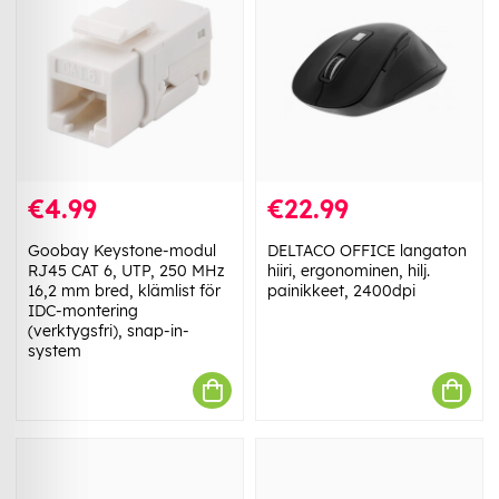
€4.99
€22.99
Goobay Keystone-modul
DELTACO OFFICE langaton
RJ45 CAT 6, UTP, 250 MHz
hiiri, ergonominen, hilj.
16,2 mm bred, klämlist för
painikkeet, 2400dpi
IDC-montering
(verktygsfri), snap-in-
system