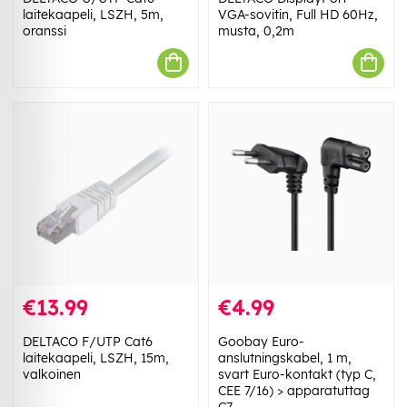
laitekaapeli, LSZH, 5m,
VGA-sovitin, Full HD 60Hz,
oranssi
musta, 0,2m
€13.99
€4.99
DELTACO F/UTP Cat6
Goobay Euro-
laitekaapeli, LSZH, 15m,
anslutningskabel, 1 m,
valkoinen
svart Euro-kontakt (typ C,
CEE 7/16) > apparatuttag
C7