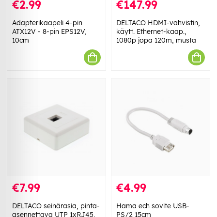
€2.99
€147.99
Adapterikaapeli 4-pin
DELTACO HDMI-vahvistin,
ATX12V - 8-pin EPS12V,
käytt. Ethernet-kaap.,
10cm
1080p jopa 120m, musta
€7.99
€4.99
DELTACO seinärasia, pinta-
Hama ech sovite USB-
asennettava UTP 1xRJ45,
PS/2 15cm