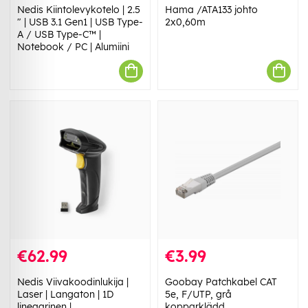
Nedis Kiintolevykotelo | 2.5
Hama /ATA133 johto
" | USB 3.1 Gen1 | USB Type-
2x0,60m
A / USB Type-C™ |
Notebook / PC | Alumiini
€62.99
€3.99
Nedis Viivakoodinlukija |
Goobay Patchkabel CAT
Laser | Langaton | 1D
5e, F/UTP, grå
lineaarinen |
kopparklädd