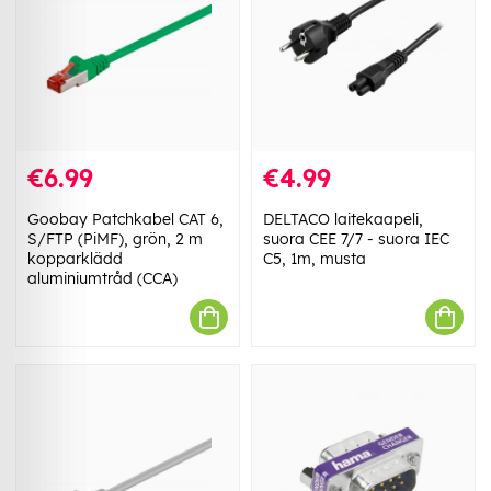
€6.99
€4.99
Goobay Patchkabel CAT 6,
DELTACO laitekaapeli,
S/FTP (PiMF), grön, 2 m
suora CEE 7/7 - suora IEC
kopparklädd
C5, 1m, musta
aluminiumtråd (CCA)