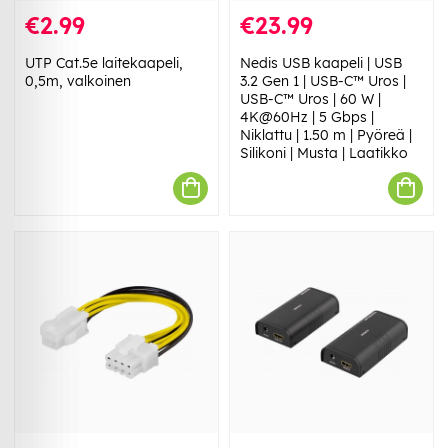
€2.99
€23.99
UTP Cat.5e laitekaapeli,
Nedis USB kaapeli | USB
0,5m, valkoinen
3.2 Gen 1 | USB-C™ Uros |
USB-C™ Uros | 60 W |
4K@60Hz | 5 Gbps |
Niklattu | 1.50 m | Pyöreä |
Silikoni | Musta | Laatikko