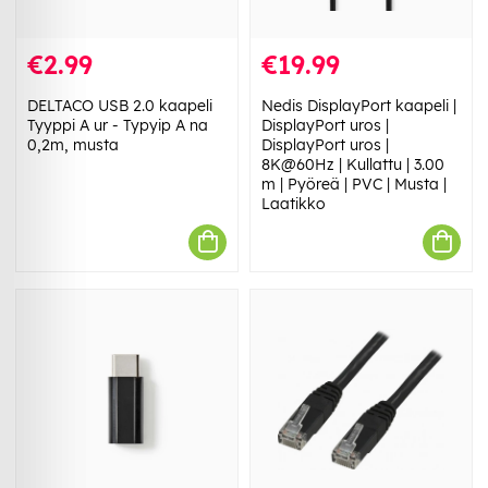
€2.99
€19.99
DELTACO USB 2.0 kaapeli
Nedis DisplayPort kaapeli |
Tyyppi A ur - Typyip A na
DisplayPort uros |
0,2m, musta
DisplayPort uros |
8K@60Hz | Kullattu | 3.00
m | Pyöreä | PVC | Musta |
Laatikko