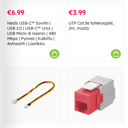
€6.99
€3.99
Nedis USB-C™ Sovitin |
UTP Cat.5e laitekaapeli,
USB 2.0 | USB-C™ Uros |
2m, musta
USB Micro-B naaras | 480
Mbps | Pyöreä | Kullattu |
Antrasiitti | Laatikko