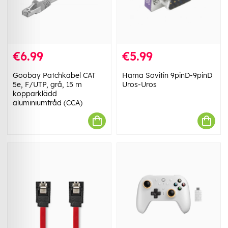
€6.99
€5.99
Goobay Patchkabel CAT
Hama Sovitin 9pinD-9pinD
5e, F/UTP, grå, 15 m
Uros-Uros
kopparklädd
aluminiumtråd (CCA)