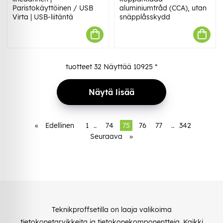
Paristokäyttöinen / USB
aluminiumtråd (CCA), utan
Virta | USB-liitäntä
snäpplåsskydd
tuotteet
32
Näyttää
10925
*
Näytä lisää
«
Edellinen
1
..
74
75
76
77
..
342
Seuraava
»
Teknikproffsetilla on laaja valikoima
tietokonetarvikkeita ja tietokonekomponentteja. Kaikki