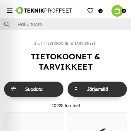
0
0
Start
TIETOKOONET & TARVIKKEET
TIETOKOONET &
TARVIKKEET
Suodata
Järjestellä
10925
tuotteet