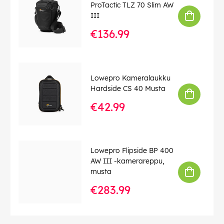
ProTactic TLZ 70 Slim AW
EAN:
8024221726220
III
€136.99
Lowepro Kameralaukku
Hardside CS 40 Musta
€42.99
Lowepro Flipside BP 400
AW III -kamerareppu,
musta
€283.99