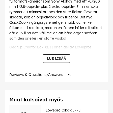
fullformatskameror som Sony Alpha9 med ett 70/200
mm f/2.8-objektiv plus 2 extra objektiv. En innerficka
rymmer ett minneskort och den yttre fickan förvarar
sladdar, kablar, objektivlock och tillbehör. Det nya
QuickDoor-ingångssystemet ger snabb och enkel
åtkomst till redskap, medan en låsrem håller allt säkert
där du vill ha det. Välj mellan att bära organisatören
som den är eller i en större väska!
GearUp Creator Box XL II är en del av Lowepros
ansträngningar för hållbarhet genom Green Line-
projektet. Den har uppdaterats för att inkludera 82 %
LUE LISÄÄ
återvunna tyger (inklusive alla tyger, webbband,
bindningar, blixtlåstejp, snören och nät) för att minska
dess negativa påverkan på miljön.
Reviews & Questions/Answers
(Detta Green Line-poäng mäts enligt GRI 301-2-
standarden, som en procentandel av det återvunna
garnet som används, jämfört med garnets totala vikt.)
De yttre måtten på väskan är 24 x 15 x 30 cm och de
Muut katsoivat myös
inre måtten är 21 x 12,5 x 28 cm och den väger 400 g.
Lowepro Olkalaukku