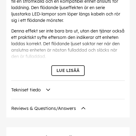
till en strömkälla och en kompatibel enhet ansluts för
laddning. Den flödande ljuseffekten är en serie
ljusstarka LED-lampor som löper längs kabeln och rör
sig i ett flödande mönster.
Denna effekt ser inte bara bra ut, utan den tjänar också
ett praktiskt syfte eftersom den indikerar att enheten
laddas korrekt. Det flödande ljuset saktar ner när den
anslutna enheten är nästan fulladdad och släcks när
den är fulladdad.
EAN:
5060777101022
LUE LISÄÄ
Tekniset tiedo
Reviews & Questions/Answers