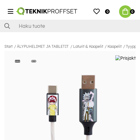
0
0
Start
ÄLYPUHELIMET JA TABLETIT
Laturit & Kaapelit
Kaapelit
Tyyppi C