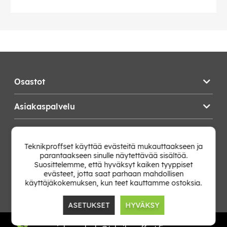
Osastot
Asiakaspalvelu
Teknikproffset
Teknikproffset käyttää evästeitä mukauttaakseen ja
parantaakseen sinulle näytettävää sisältöä.
Vaihda Maa
Suosittelemme, että hyväksyt kaiken tyyppiset
evästeet, jotta saat parhaan mahdollisen
käyttäjäkokemuksen, kun teet kauttamme ostoksia.
ASETUKSET
HYVÄKSY
TP E-commerce Nordic AB
Org.nr: 559386-1841