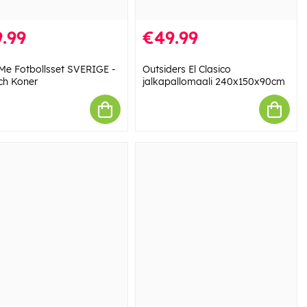
.99
€49.99
Me Fotbollsset SVERIGE -
Outsiders El Clasico
och Koner
jalkapallomaali 240x150x90cm