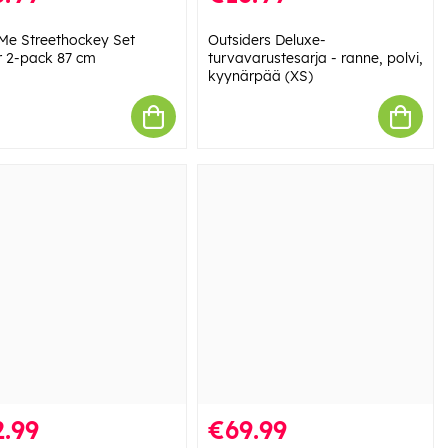
Me Streethockey Set
Outsiders Deluxe-
r 2-pack 87 cm
turvavarustesarja - ranne, polvi,
kyynärpää (XS)
.99
€69.99