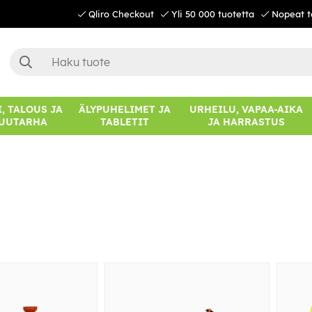
Qliro Checkout
Yli 50 000 tuotetta
Nopeat t
, TALOUS JA
ÄLYPUHELIMET JA
URHEILU, VAPAA-AIKA
UUTARHA
TABLETIT
JA HARRASTUS