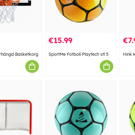
€15.99
€7.
rhängd Basketkorg
SportMe Fotboll Playtech stl 5
Hink 