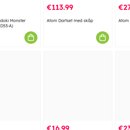
€113.99
€27
idoki Monster
Atom Dartset med skåp
Atom D
ID53-A)
€16.99
€23