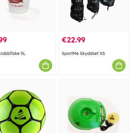
99
€22.99
krabbfiske 5L
SportMe Skyddset XS