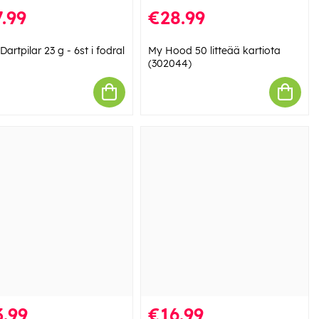
.99
€28.99
artpilar 23 g - 6st i fodral
My Hood 50 litteää kartiota
(302044)
.99
€16.99