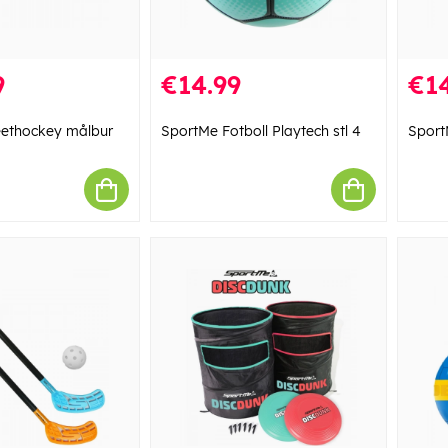
9
€14.99
€14
eethockey målbur
SportMe Fotboll Playtech stl 4
SportM