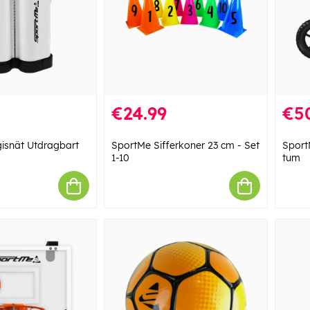
€24.99
€5
isnät Utdragbart
SportMe Sifferkoner 23 cm - Set
Sport
1-10
tum