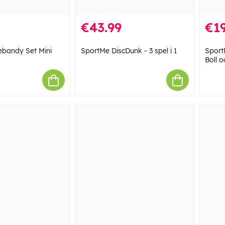
€43.99
€19
ebandy Set Mini
SportMe DiscDunk - 3 spel i 1
Sport
Boll 