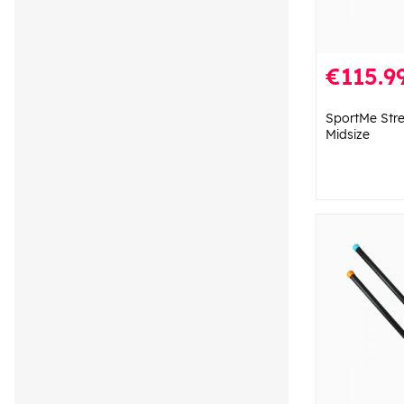
€115.9
SportMe Str
Midsize