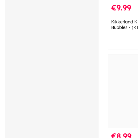
€9.99
Kikkerland K
Bubbles - (K
€8.99