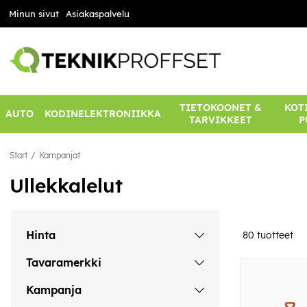
Minun sivut
Asiakaspalvelu
TIETOKOONET &
KOTI
AUTO
KODINELEKTRONIIKKA
TARVIKKEET
P
Start
Kampanjat
Ullekkalelut
Hinta
80
tuotteet
Tavaramerkki
Kampanja