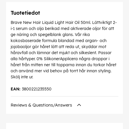
Tuotetiedot
Brave New Hair Liquid Light Hair Oil 50ml. Lättviktigt 2-
i-1 serum och olja berikad med aktiverade oljor för att
ge näring och spegelblank glans. Vår rika
kokosbaserade formula blandad med argan- och
jojobaoljor gör håret lätt att reda ut, skyddar mot
håravfall och lämnar det mjukt och silkeslent. Passar
alla hårtyper. 0% SilikonerApplicera några droppar i
håret från mitten ner till topparna innan du torkar håret
och använd mer vid behov på torrt hår innan styling.
Skölj inte ur.
EAN:
3800221235550
Reviews & Questions/Answers