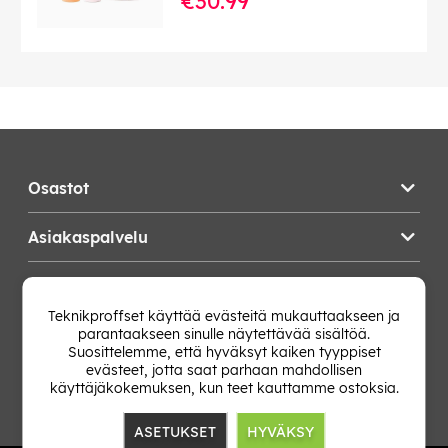
€30.99
Osastot
Asiakaspalvelu
Teknikproffset
Teknikproffset käyttää evästeitä mukauttaakseen ja
parantaakseen sinulle näytettävää sisältöä.
Vaihda Maa
Suosittelemme, että hyväksyt kaiken tyyppiset
evästeet, jotta saat parhaan mahdollisen
käyttäjäkokemuksen, kun teet kauttamme ostoksia.
ASETUKSET
HYVÄKSY