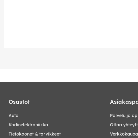
Osastot
Asiakaspa
auto
Palvelu ja ap
kodinelektroniikka
Ottaa yhteyt
tietokoonet & tarvikkeet
Verkkokaupan