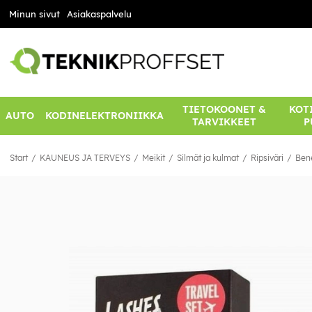
Minun sivut
Asiakaspalvelu
TIETOKOONET &
KOTI
AUTO
KODINELEKTRONIIKKA
TARVIKKEET
P
Start
KAUNEUS JA TERVEYS
Meikit
Silmät ja kulmat
Ripsiväri
Bene