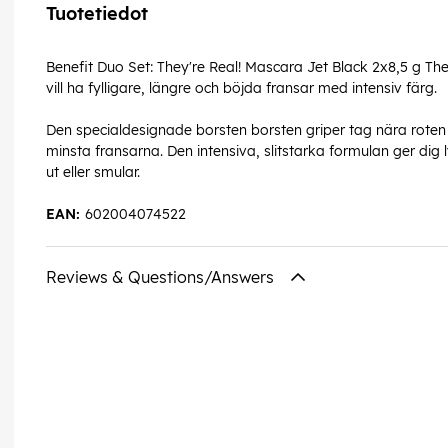
Tuotetiedot
Benefit Duo Set: They're Real! Mascara Jet Black 2x8,5 g T
vill ha fylligare, längre och böjda fransar med intensiv färg.
Den specialdesignade borsten borsten griper tag nära roten
minsta fransarna. Den intensiva, slitstarka formulan ger dig 
ut eller smular.
EAN:
602004074522
Reviews & Questions/Answers