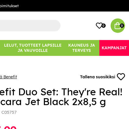
oimitukset
0
0
LELUT, TUOTTEET LAPSILLE
KAUNEUS JA
KAMPANJAT
JA VAUVOILLE
TERVEYS
ä Benefit
Tallena suosikiksi
fit Duo Set: They're Real!
cara Jet Black 2x8,5 g
:
C05757