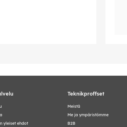
lvelu
Teknikproffset
u
Meistä
ta
Me ja ympäristömme
 yleiset ehdot
B2B