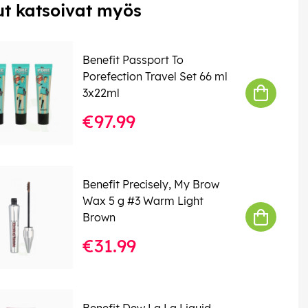
t katsoivat myös
Benefit Passport To
Porefection Travel Set 66 ml
3x22ml
€97.99
Benefit Precisely, My Brow
Wax 5 g #3 Warm Light
Brown
€31.99
Benefit Dew La La Liquid