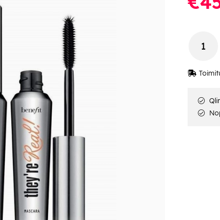
€45
Toimit
Qli
Nop