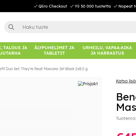
Qliro Checkout
Yli 50 000 tuotetta
Nopeat t
, TALOUS JA
ÄLYPUHELIMET JA
URHEILU, VAPAA-AIKA
UUTARHA
TABLETIT
JA HARRASTUS
fit Duo Set: They're Real! Mascara Jet Black 2x8,5 g
Katso lisä
Bene
Mas
Tuotenro