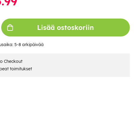
.99
Lisää ostoskoriin
usaika:
5-8 arkipäivää
ro Checkout
eat toimitukset