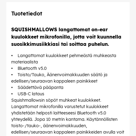
Tuotetiedot
SQUISHMALLOWS langattomat on-ear
kuulokkeet mikrofonilla, jotta voit kuunnella
suosikkimusiikkiasi tai soittaa puhelun.
• Langattomat kuulokkeet pehmeästä muhkeasta
materiaalista
• Bluetooth v5.0
• Toisto/Tauko, Äänenvoimakkuuden säätö ja
edellisen/seuraavan kappaleen painikkeet
• Säädettävä pääpanta
• USB-C lataus
Squishmallowsin söpöt muhkeat kuulokkeet.
Langattomat mikrofonilla varustetut kuulokkeet
yhdistetään helposti laitteeseesi Bluetooth v5.0
yhteydellä. Jopa 10 metrin kantama. Käytännöllisten
toisto-/tauko-, äänenvoimakkuuden,
edellisen/seuraavan kappaleen painikkeiden avulla voit