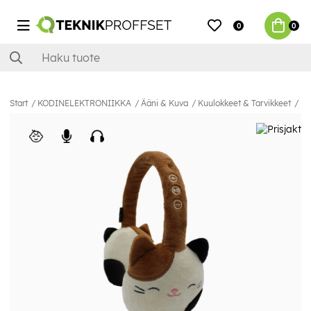
0
0
Start
KODINELEKTRONIIKKA
Ääni & Kuva
Kuulokkeet & Tarvikkeet
Ku