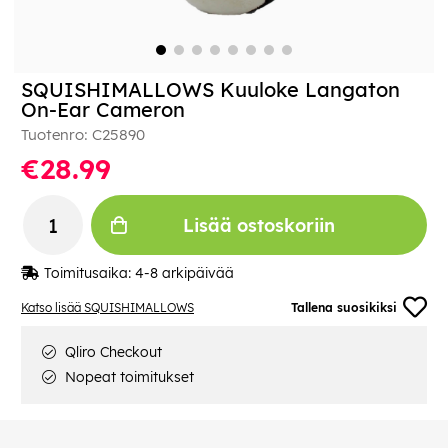
SQUISHIMALLOWS Kuuloke Langaton
On-Ear Cameron
Tuotenro:
C25890
€28.99
Lisää ostoskoriin
Toimitusaika:
4-8 arkipäivää
Katso lisää SQUISHIMALLOWS
Tallena suosikiksi
Qliro Checkout
Nopeat toimitukset